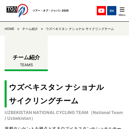
ツアー・オブ・ジャパン 2026
HOME
チーム紹介
ウズベキスタン ナショナル サイクリングチーム
ステージ紹介
STAGES
チーム紹介
TEAMS
チーム紹介
TEAMS
ニュース
NEWS
リザルト
RESULTS
ウズベキスタン ナショナル
サイクリングチーム
コミュニケ
COMMUNIQUE
UZBEKISTAN NATIONAL CYCLING TEAM（National Team
TOJについて
/ Uzbekistan）
ABOUT
首都タシケントを拠点とするウズベキスタンナショナルチー