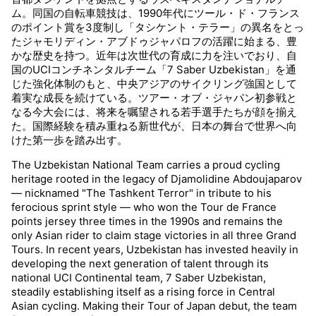
ム。同国の自転車競技は、1990年代にツール・ド・フランス
観戦について
GUIDE
のポイント賞を3度制し「タシケント・テラー」の異名をとっ
たジャモリディン・アブドゥジャパロフの活躍に始まる、豊
かな歴史を持つ。近年は次世代の育成に力を注いでおり、自
過去の大会
HISTORY
国のUCIコンチネンタルチーム「7 Saber Uzbekistan」を通
じた強化体制のもと、中央アジアのサイクリング強国として
着実な成長を続けている。ツアー・オブ・ジャパン初参戦と
オンラインショップ
ONLINE SHOP
なる今大会には、将来を嘱望される若手選手たちが顔を揃え
た。国際経験を積み重ねる新世代が、日本の舞台で世界へ向
けた第一歩を踏み出す。
Instagram
Instagram
The Uzbekistan National Team carries a proud cycling
heritage rooted in the legacy of Djamolidine Abdoujaparov
X
X（旧twitter）
— nicknamed "The Tashkent Terror" in tribute to his
ferocious sprint style — who won the Tour de France
points jersey three times in the 1990s and remains the
Facebook
Facebook
only Asian rider to claim stage victories in all three Grand
Tours. In recent years, Uzbekistan has invested heavily in
developing the next generation of talent through its
national UCI Continental team, 7 Saber Uzbekistan,
steadily establishing itself as a rising force in Central
Asian cycling. Making their Tour of Japan debut, the team