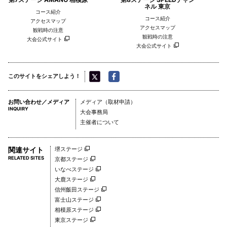
ネル 東京
コース紹介
コース紹介
アクセスマップ
アクセスマップ
観戦時の注意
観戦時の注意
大会公式サイト
大会公式サイト
このサイトをシェアしよう！
お問い合わせ／メディア
メディア（取材申請）
INQUIRY
日本ナショナルチーム
ウズベキスタン ナショナル
大会事務局
サイクリングチーム
主催者について
関連サイト
堺ステージ
RELATED SITES
京都ステージ
いなべステージ
大鹿ステージ
信州飯田ステージ
富士山ステージ
相模原ステージ
東京ステージ