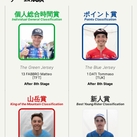
個人総合時間賞
ポイント賞
Individual General Classification
Points Classification
The Green Jersey
The Blue Jersey
13 FABBRO Matteo
1 DATI Tommaso
[TFT]
[TUK]
After 8th Stage
After 8th Stage
山岳賞
新人賞
King of the Mountain Classification
Best Young Rider Classification