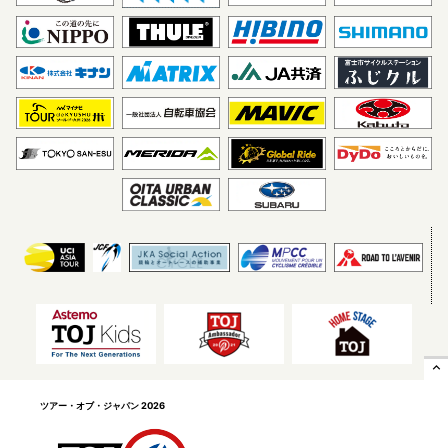
Astemo 宇都宮ブリッツェ
VC福岡
ン
expand_less
ヴィクトワール広島
ソウル サイクリングチーム
ツアー・オブ・ジャパン 2026