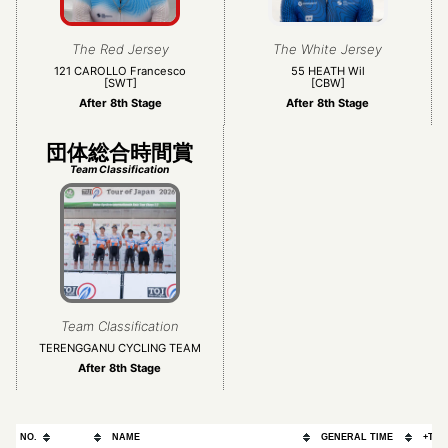
The Red Jersey
The White Jersey
121 CAROLLO Francesco
55 HEATH Wil
[SWT]
[CBW]
After 8th Stage
After 8th Stage
団体総合時間賞
Team Classification
Team Classification
TERENGGANU CYCLING TEAM
After 8th Stage
NO.
NAME
GENERAL TIME
+TOP