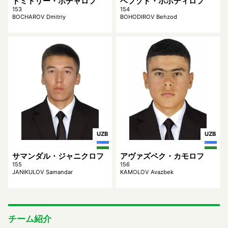
ドミトリー・ボチャロフ
ベフゾド・ボホディロフ
153
154
BOCHAROV Dmitriy
BOHODIROV Behzod
UZB
UZB
サマンダル・ジャニクロフ
アヴァズベク・カモロフ
155
156
JANIKULOV Samandar
KAMOLOV Avazbek
チーム紹介