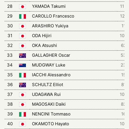
28
YAMADA Takumi
113
29
CAROLLO Francesco
121
30
ARASHIRO Yukiya
11
31
ODA Hijiri
105
32
OKA Atsushi
62
33
GALLAGHER Oscar
53
34
MUDGWAY Luke
23
35
IACCHI Alessandro
15
36
SCHULTZ Elliot
81
37
UDAGAWA Rui
103
38
MAGOSAKI Daiki
82
39
NENCINI Tommaso
16
40
OKAMOTO Hayato
102