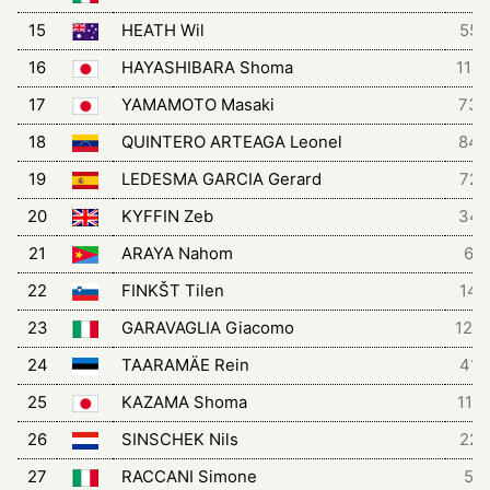
15
HEATH Wil
55
16
HAYASHIBARA Shoma
114
17
YAMAMOTO Masaki
73
18
QUINTERO ARTEAGA Leonel
84
19
LEDESMA GARCIA Gerard
72
20
KYFFIN Zeb
34
21
ARAYA Nahom
6
22
FINKŠT Tilen
14
23
GARAVAGLIA Giacomo
125
24
TAARAMÄE Rein
41
25
KAZAMA Shoma
111
26
SINSCHEK Nils
22
27
RACCANI Simone
5