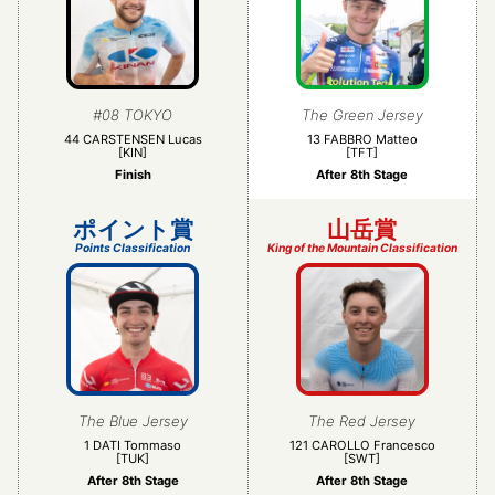
観戦について
GUIDE
過去の大会
HISTORY
#08 TOKYO
The Green Jersey
44 CARSTENSEN Lucas
13 FABBRO Matteo
[KIN]
[TFT]
オンラインショップ
ONLINE SHOP
Finish
After 8th Stage
ポイント賞
山岳賞
Instagram
Instagram
Points Classification
King of the Mountain Classification
X
X（旧twitter）
Facebook
Facebook
The Blue Jersey
The Red Jersey
1 DATI Tommaso
121 CAROLLO Francesco
[TUK]
[SWT]
After 8th Stage
After 8th Stage