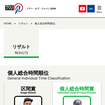
ツアー・オブ・ジャパン 2026
HOME
リザルト
個人総合時間順位
ステージ紹介
STAGES
チーム紹介
TEAMS
リザルト
RESULTS
ニュース
NEWS
リザルト
RESULTS
個人総合時間順位
General Individual Time Classification
コミュニケ
COMMUNIQUE
区間賞
個人総合時間賞
Stage Winner
Individual General Classification
TOJについて
ABOUT