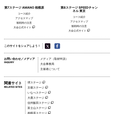
第7ステージ AMANO 相模原
第8ステージ SPEEDチャン
ネル 東京
コース紹介
コース紹介
アクセスマップ
アクセスマップ
観戦時の注意
観戦時の注意
大会公式サイト
大会公式サイト
このサイトをシェアしよう！
お問い合わせ／メディア
メディア（取材申請）
INQUIRY
大会事務局
主催者について
関連サイト
堺ステージ
RELATED SITES
京都ステージ
いなべステージ
大鹿ステージ
信州飯田ステージ
富士山ステージ
相模原ステージ