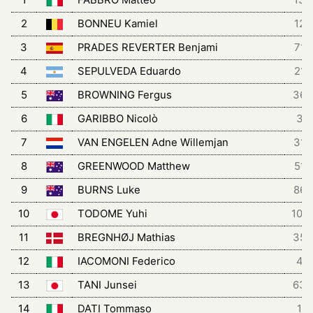
2
BONNEU Kamiel
12
3
PRADES REVERTER Benjami
71
4
SEPULVEDA Eduardo
21
5
BROWNING Fergus
36
6
GARIBBO Nicolò
3
7
VAN ENGELEN Adne Willemjan
31
8
GREENWOOD Matthew
51
9
BURNS Luke
86
10
TODOME Yuhi
101
11
BREGNHØJ Mathias
35
12
IACOMONI Federico
4
13
TANI Junsei
63
14
DATI Tommaso
1