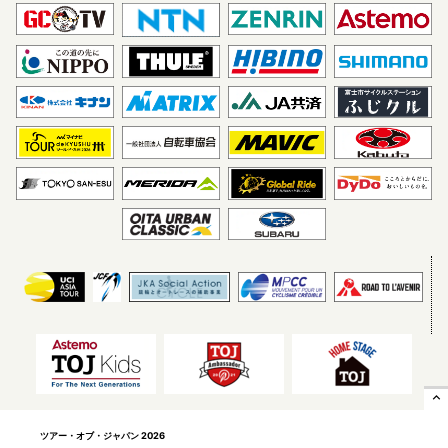
expand_less
ツアー・オブ・ジャパン 2026