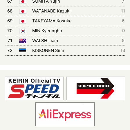
67
SUMITA Yujin
76
68
WATANABE Kazuki
116
69
TAKEYAMA Kosuke
65
70
MIN Kyeongho
91
71
WALSH Liam
56
72
KISKONEN Siim
134