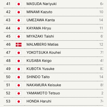
41
MASUDA Nariyuki
64
42
MINAMI Kazuto
106
43
UMEZAWA Kanta
143
44
KAYAMA Hiryu
112
45
MIYAZAKI Taishi
61
46
MALMBERG Matias
126
47
YOKOTSUKA Kouhei
75
48
KUSABA Keigo
45
49
KUBOTA Yusuke
83
50
SHINDO Taito
145
51
NAKAMURA Keisuke
85
52
YAMAMOTO Tetsuo
2
53
HONDA Haruhi
74