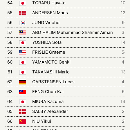
54
TOBARU Hayato
104
55
ANDERSEN Mads
124
56
JUNG Wooho
92
57
ABD HALIM Muhammad Shahmir Aiman
32
58
YOSHIDA Sota
146
59
FRISLIE Graeme
54
60
YAMAMOTO Genki
42
61
TAKANASHI Mario
131
62
CARSTENSEN Lucas
44
63
FENG Chun Kai
66
64
MIURA Kazuma
144
65
SALBY Alexander
25
66
NIU Yikui
26