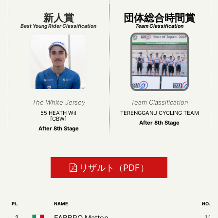
新人賞
団体総合時間賞
Best Young Rider Classification
Team Classification
The White Jersey
Team Classification
55 HEATH Wil
TERENGGANU CYCLING TEAM
[CBW]
After 8th Stage
After 8th Stage
リザルト（PDF）
PL.
NAME
NO.
1
FABBRO Matteo
13