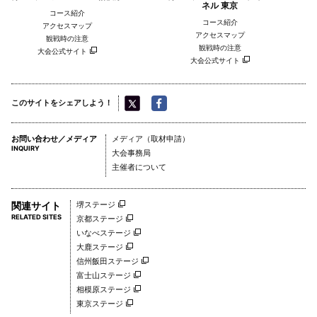
ネル 東京
コース紹介
コース紹介
アクセスマップ
アクセスマップ
観戦時の注意
観戦時の注意
大会公式サイト
大会公式サイト
このサイトをシェアしよう！
お問い合わせ／メディア
メディア（取材申請）
INQUIRY
日本ナショナルチーム
ウズベキスタン ナショナル
大会事務局
サイクリングチーム
主催者について
関連サイト
堺ステージ
RELATED SITES
京都ステージ
いなべステージ
大鹿ステージ
信州飯田ステージ
富士山ステージ
相模原ステージ
東京ステージ