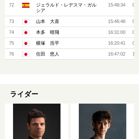
72
ジェラルド・レデスマ・ガル
15:48:34
0:0
シア
73
山本 大喜
15:46:48
0:0
74
本多 晴飛
16:31:00
0:5
75
横塚 浩平
16:20:41
0:4
76
住田 悠人
16:47:02
1:0
ライダー