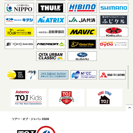
Astemo 宇都宮ブリッツェ
VC福岡
ン
expand_less
ヴィクトワール広島
ソウル サイクリングチーム
ツアー・オブ・ジャパン 2026