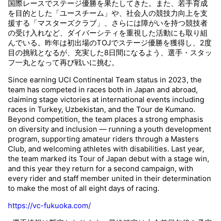
国際レースでステージ優勝を果たしてきた。また、若手育成
観戦について
GUIDE
を目的とした「ユースチーム」や、社会人の競技力向上を支
援する「マスターズクラブ」、さらには障がいを持つ競技者
の受け入れなど、ダイバーシティを重視した活動にも取り組
過去の大会
HISTORY
んでいる。昨年は初出場のTOJでステージ優勝を獲得し、2度
目の挑戦となるが、充実した8日間になるよう、選手・スタッ
フ一丸となって再び戦いに挑む。
オンラインショップ
ONLINE SHOP
Since earning UCI Continental Team status in 2023, the
team has competed in races both in Japan and abroad,
claiming stage victories at international events including
Instagram
Instagram
races in Turkey, Uzbekistan, and the Tour de Kumano.
Beyond competition, the team places a strong emphasis
on diversity and inclusion — running a youth development
X
X（旧twitter）
program, supporting amateur riders through a Masters
Club, and welcoming athletes with disabilities. Last year,
the team marked its Tour of Japan debut with a stage win,
Facebook
Facebook
and this year they return for a second campaign, with
every rider and staff member united in their determination
to make the most of all eight days of racing.
https://vc-fukuoka.com/