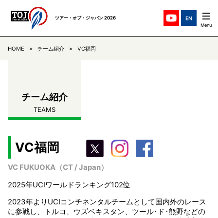
ツアー・オブ・ジャパン 2026
HOME
チーム紹介
VC福岡
ステージ紹介
STAGES
チーム紹介
TEAMS
チーム紹介
TEAMS
ニュース
NEWS
リザルト
RESULTS
VC福岡
VC FUKUOKA（CT / Japan）
コミュニケ
COMMUNIQUE
2025年UCIワールドランキング102位
TOJについて
ABOUT
2023年よりUCIコンチネンタルチームとして国内外のレース
に参戦し、トルコ、ウズベキスタン、ツール･ド･熊野などの