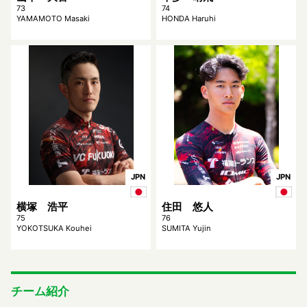
73
74
YAMAMOTO Masaki
HONDA Haruhi
JPN
JPN
横塚 浩平
住田 悠人
75
76
YOKOTSUKA Kouhei
SUMITA Yujin
チーム紹介