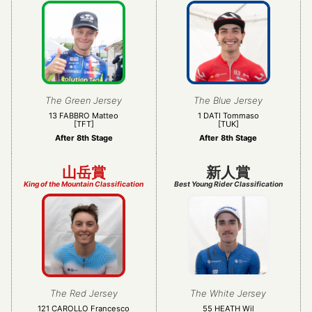
The Green Jersey
The Blue Jersey
13 FABBRO Matteo
1 DATI Tommaso
[TFT]
[TUK]
After 8th Stage
After 8th Stage
山岳賞
新人賞
King of the Mountain Classification
Best Young Rider Classification
The Red Jersey
The White Jersey
121 CAROLLO Francesco
55 HEATH Wil