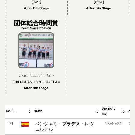
[SWT]
[CBW]
After 8th Stage
After 8th Stage
団体総合時間賞
Team Classification
Team Classification
TERENGGANU CYCLING TEAM
After 8th Stage
GENERAL
NO.
NAME
+TOP
TIME
71
ベンジャミ・プラデス・レヴ
15:40:21
0:0
ェルテル