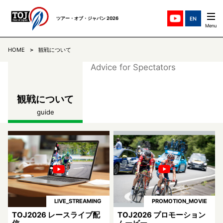
ツアー・オブ・ジャパン 2026
HOME
観戦について
ステージ紹介
STAGES
Advice for Spectators
チーム紹介
TEAMS
観戦について
guide
ニュース
NEWS
リザルト
RESULTS
コミュニケ
COMMUNIQUE
LIVE_STREAMING
PROMOTION_MOVIE
TOJについて
ABOUT
TOJ2026 レースライブ配
TOJ2026 プロモーション