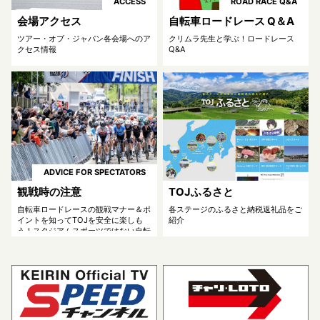
ACCESS
ROAD RACE Q&A
会場アクセス
自転車ロードレース Q＆A
ツアー・オブ・ジャパン各会場へのア
クリムラ先生と学ぶ！ロードレース
クセス情報
Q&A
ADVICE FOR SPECTATORS
観戦時の注意
TOJふるさと
自転車ロードレースの観戦マナー＆ポ
各ステージのふるさと納税返礼品をご
イントを知ってTOJを安全に楽しも
紹介
う！スタジアムスポーツではない自転
車ロードレースは、選手たちのすぐそ
ばで観戦でき、彼らの息遣いを直接感
じられるのが大きな魅力です。安全に
レースを満喫するために、観戦マナー
＆ポイントを知っておきましょう！