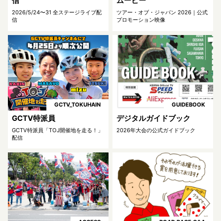
信
ムービー
観戦について
GUIDE
2026/5/24〜31 全ステージライブ配
ツアー・オブ・ジャパン 2026｜公式
信
プロモーション映像
過去の大会
HISTORY
オンラインショップ
ONLINE SHOP
Instagram
Instagram
GCTV_TOKUHAIN
GUIDEBOOK
GCTV特派員
デジタルガイドブック
GCTV特派員「TOJ開催地を走る！」
2026年大会の公式ガイドブック
X
X（旧twitter）
配信
Facebook
Facebook