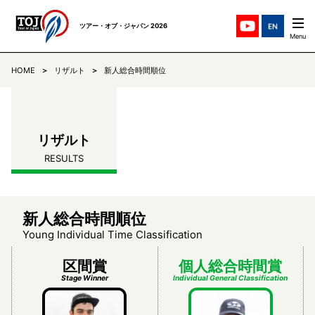
ツアー・オブ・ジャパン 2026
HOME
リザルト
新人総合時間順位
ステージ紹介
STAGES
チーム紹介
TEAMS
リザルト
RESULTS
ニュース
NEWS
リザルト
RESULTS
新人総合時間順位
Young Individual Time Classification
コミュニケ
COMMUNIQUE
区間賞
個人総合時間賞
Stage Winner
Individual General Classification
TOJについて
ABOUT