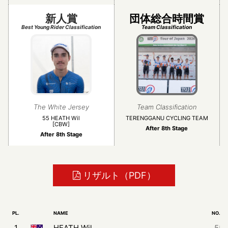
新人賞
団体総合時間賞
Best Young Rider Classification
Team Classification
The White Jersey
Team Classification
55 HEATH Wil
TERENGGANU CYCLING TEAM
[CBW]
After 8th Stage
After 8th Stage
リザルト（PDF）
PL.
NAME
NO.
1
HEATH Wil
55