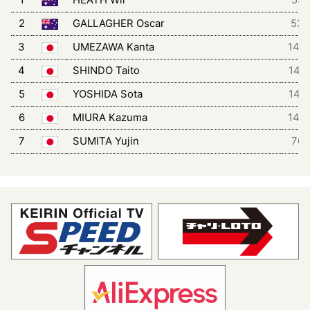
2
GALLAGHER Oscar
53
3
UMEZAWA Kanta
143
4
SHINDO Taito
145
5
YOSHIDA Sota
146
6
MIURA Kazuma
144
7
SUMITA Yujin
76