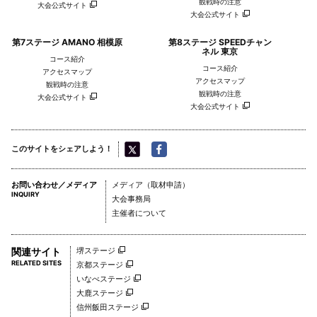
観戦時の注意
大会公式サイト
大会公式サイト
第7ステージ AMANO 相模原
第8ステージ SPEEDチャン
ネル 東京
コース紹介
コース紹介
アクセスマップ
アクセスマップ
観戦時の注意
観戦時の注意
大会公式サイト
大会公式サイト
このサイトをシェアしよう！
お問い合わせ／メディア
メディア（取材申請）
INQUIRY
大会事務局
主催者について
関連サイト
堺ステージ
RELATED SITES
京都ステージ
いなべステージ
大鹿ステージ
信州飯田ステージ