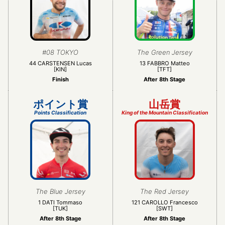
観戦について
GUIDE
過去の大会
HISTORY
#08 TOKYO
The Green Jersey
44 CARSTENSEN Lucas
13 FABBRO Matteo
[KIN]
[TFT]
オンラインショップ
ONLINE SHOP
Finish
After 8th Stage
ポイント賞
山岳賞
Instagram
Instagram
Points Classification
King of the Mountain Classification
X
X（旧twitter）
Facebook
Facebook
The Blue Jersey
The Red Jersey
1 DATI Tommaso
121 CAROLLO Francesco
[TUK]
[SWT]
After 8th Stage
After 8th Stage