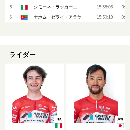
5
シモーネ・ラッカーニ
15:58:06
0:18
6
ナホム・ゼライ・アラヤ
15:50:18
0:10
ライダー
ITA
JPN