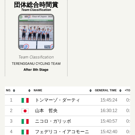
団体総合時間賞
Team Classification
Team Classification
TERENGGANU CYCLING TEAM
After 8th Stage
NO.
NAME
GENERAL TIME
+TOP
1
トンマーゾ・ダーティ
15:45:24
0:06
2
山本 哲央
16:30:12
0:50
3
ニコロ・ガリッボ
15:40:57
0:01
4
フェデリコ・イアコモーニ
15:42:40
0:03