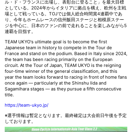
ル・ド・フランスに出場し、表彰台に登ること」を最大目標
観戦について
GUIDE
としている。2024年からイタリアに拠点を構え、欧州を主戦
場として戦っている。TOJでは個人総合時間賞4連覇中であ
り、今年もホームレースの信州飯田ステージと相模原ステー
過去の大会
HISTORY
ジを中心に、日本のファンの前で走れることを楽しみながら5
連覇を目指す。
TEAM UKYO's ultimate goal is to become the first
オンラインショップ
ONLINE SHOP
Japanese team in history to compete in the Tour de
France and stand on the podium. Based in Italy since 2024,
the team has been racing primarily on the European
Instagram
Instagram
circuit. At the Tour of Japan, TEAM UKYO is the reigning
four-time winner of the general classification, and this
year the team looks forward to racing in front of home fans
X
X（旧twitter）
once again — particularly at the Shinshu Iida and
Sagamihara stages — as they pursue a fifth consecutive
title.
Facebook
Facebook
https://team-ukyo.jp/
※選手情報は暫定となります。最終確定は大会前日午後を予定
しております。