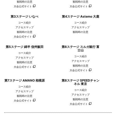
観戦時の注意
観戦時の注意
大会公式サイト
大会公式サイト
愛三工業レーシングチーム
シマノレーシングチーム
第3ステージ いなべ
第4ステージ Astemo 大鹿
コース紹介
コース紹介
アクセスマップ
アクセスマップ
観戦時の注意
観戦時の注意
大会公式サイト
第5ステージ 綿半 信州飯田
第6ステージ スルガ銀行 富
士山
コース紹介
コース紹介
アクセスマップ
アクセスマップ
観戦時の注意
観戦時の注意
大会公式サイト
大会公式サイト
スワット クラブ
レバンテフジ静岡
第7ステージ AMANO 相模原
第8ステージ SPEEDチャン
ネル 東京
コース紹介
コース紹介
アクセスマップ
アクセスマップ
観戦時の注意
観戦時の注意
大会公式サイト
大会公式サイト