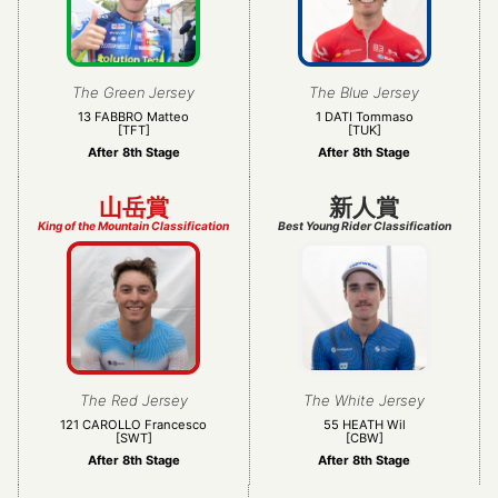
The Green Jersey
The Blue Jersey
13 FABBRO Matteo
1 DATI Tommaso
[TFT]
[TUK]
After 8th Stage
After 8th Stage
山岳賞
新人賞
King of the Mountain Classification
Best Young Rider Classification
The Red Jersey
The White Jersey
121 CAROLLO Francesco
55 HEATH Wil
[SWT]
[CBW]
After 8th Stage
After 8th Stage