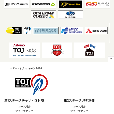
expand_less
ヴィクトワール広島
ソウル サイクリングチーム
ツアー・オブ・ジャパン 2026
第1ステージ チャリ・ロト 堺
第2ステージ JPF 京都
コース紹介
コース紹介
アクセスマップ
アクセスマップ