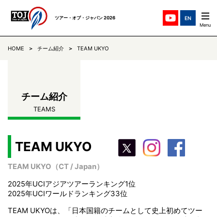
ツアー・オブ・ジャパン 2026
HOME
チーム紹介
TEAM UKYO
ステージ紹介
STAGES
チーム紹介
TEAMS
チーム紹介
TEAMS
ニュース
NEWS
リザルト
RESULTS
TEAM UKYO
TEAM UKYO（CT / Japan）
コミュニケ
COMMUNIQUE
2025年UCIアジアツアーランキング1位
2025年UCIワールドランキング33位
TOJについて
ABOUT
TEAM UKYOは、「日本国籍のチームとして史上初めてツー