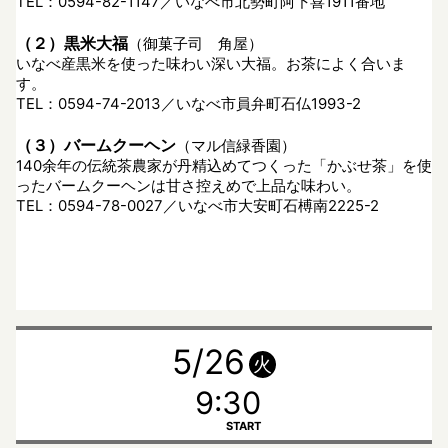
TEL：0594-82-1147／いなべ市北勢町阿下喜1911番地
（２）黒米大福
（御菓子司 角屋）
いなべ産黒米を使った味わい深い大福。お茶によく合いま
す。
TEL：0594-74-2013／いなべ市員弁町石仏1993-2
（３）バームクーヘン
（マル信緑香園）
140余年の伝統茶農家が丹精込めてつくった「かぶせ茶」を使
ったバームクーヘンは甘さ控えめで上品な味わい。
TEL：0594-78-0027／いなべ市大安町石榑南2225-2
5/26
火
9:30
START