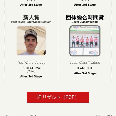
After 3rd Stage
After 3rd Stage
新人賞
団体総合時間賞
Best Young Rider Classification
Team Classification
The White Jersey
Team Classification
55 HEATH Wil
TEAM UKYO
[CBW]
After 3rd Stage
After 3rd Stage
リザルト（PDF）