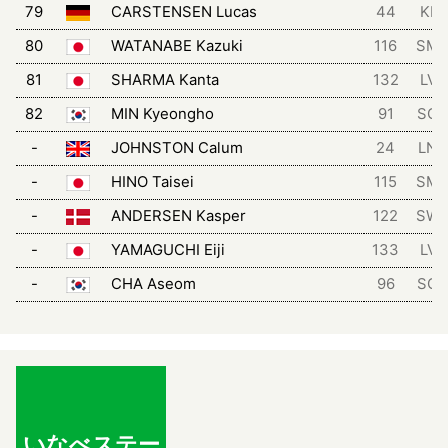
79
CARSTENSEN Lucas
44
KIN
80
WATANABE Kazuki
116
SM
81
SHARMA Kanta
132
LVF
82
MIN Kyeongho
91
SCT
-
JOHNSTON Calum
24
LNS
-
HINO Taisei
115
SM
-
ANDERSEN Kasper
122
SW
-
YAMAGUCHI Eiji
133
LVF
-
CHA Aseom
96
SCT
いなべステー