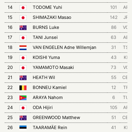
14
TODOME Yuhi
101
ART
15
SHIMAZAKI Masao
142
JPN
16
BURNS Luke
86
VCH
17
TANI Junsei
63
ABZ
18
VAN ENGELEN Adne Willemjan
31
TSG
19
KOISHI Yuma
43
KIN
20
YAMAMOTO Masaki
73
VCF
21
HEATH Wil
55
CB
22
BONNEU Kamiel
12
TFT
23
ARAYA Nahom
6
TUK
24
ODA Hijiri
105
ART
25
GREENWOOD Matthew
51
CB
26
TAARAMÄE Rein
41
KIN