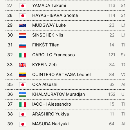
27
YAMADA Takumi
113
SM
28
HAYASHIBARA Shoma
114
SM
29
MUDGWAY Luke
23
LNS
30
SINSCHEK Nils
22
LNS
31
FINKŠT Tilen
14
TFT
32
CAROLLO Francesco
121
SW
33
KYFFIN Zeb
34
TSG
34
QUINTERO ARTEAGA Leonel
84
VCH
35
OKA Atsushi
62
ABZ
36
KHALMURATOV Muradjan
152
UZB
37
IACCHI Alessandro
15
TFT
38
ARASHIRO Yukiya
11
TFT
39
MASUDA Nariyuki
64
ABZ