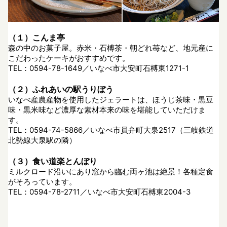
（１）こんま亭
森の中のお菓子屋。赤米・石榑茶・朝どれ苺など、地元産に
こだわったケーキがおすすめです。
TEL：0594-78-1649／いなべ市大安町石榑東1271-1
（２）ふれあいの駅うりぼう
いなべ産農産物を使用したジェラートは、ほうじ茶味・黒豆
味・黒米味など濃厚な素材本来の味を堪能していただけま
す。
TEL：0594-74-5866／いなべ市員弁町大泉2517（三岐鉄道
北勢線大泉駅の隣）
（３）食い道楽とんぼり
ミルクロード沿いにあり窓から臨む両ヶ池は絶景！各種定食
がそろっています。
TEL：0594-78-2711／いなべ市大安町石榑東2004-3