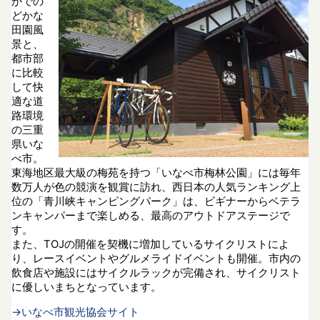
かでの
どかな
田園風
景と、
都市部
に比較
して快
適な道
路環境
の三重
県いな
べ市。
東海地区最大級の梅苑を持つ「いなべ市梅林公園」には毎年
数万人が色の競演を観賞に訪れ、西日本の人気ランキング上
位の「青川峡キャンピングパーク」は、ビギナーからベテラ
ンキャンパーまで楽しめる、最高のアウトドアステージで
す。
また、TOJの開催を契機に増加しているサイクリストによ
り、レースイベントやグルメライドイベントも開催。市内の
飲食店や施設にはサイクルラックが完備され、サイクリスト
に優しいまちとなっています。
→いなべ市観光協会サイト