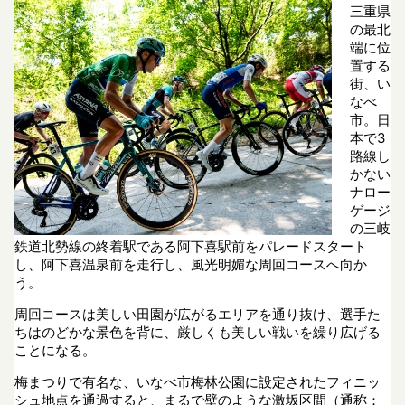
三重県
の最北
端に位
置する
街、い
なべ
市。日
本で3
路線し
かない
ナロー
ゲージ
の三岐
鉄道北勢線の終着駅である阿下喜駅前をパレードスタート
し、阿下喜温泉前を走行し、風光明媚な周回コースへ向か
う。
周回コースは美しい田園が広がるエリアを通り抜け、選手た
ちはのどかな景色を背に、厳しくも美しい戦いを繰り広げる
ことになる。
梅まつりで有名な、いなべ市梅林公園に設定されたフィニッ
シュ地点を通過すると、まるで壁のような激坂区間（通称：