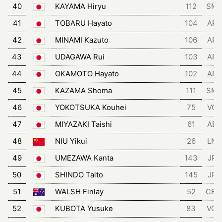
40
KAYAMA Hiryu
112
SM
41
TOBARU Hayato
104
ART
42
MINAMI Kazuto
106
ART
43
UDAGAWA Rui
103
ART
44
OKAMOTO Hayato
102
ART
45
KAZAMA Shoma
111
SM
46
YOKOTSUKA Kouhei
75
VCF
47
MIYAZAKI Taishi
61
ABZ
48
NIU Yikui
26
LNS
49
UMEZAWA Kanta
143
JPN
50
SHINDO Taito
145
JPN
51
WALSH Finlay
52
CB
52
KUBOTA Yusuke
83
VCH