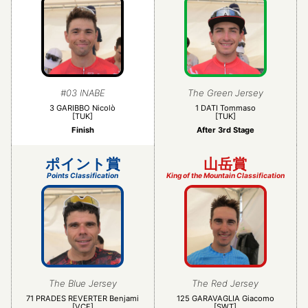
#03 INABE
The Green Jersey
3 GARIBBO Nicolò
1 DATI Tommaso
[TUK]
[TUK]
Finish
After 3rd Stage
ポイント賞
山岳賞
Points Classification
King of the Mountain Classification
The Blue Jersey
The Red Jersey
71 PRADES REVERTER Benjami
125 GARAVAGLIA Giacomo
[VCF]
[SWT]