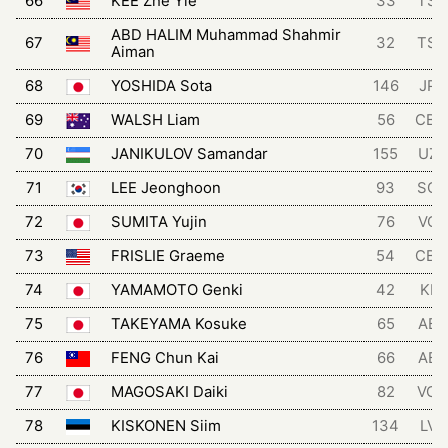
66
KEE Zhe Yie
33
TSG
ABD HALIM Muhammad Shahmir
67
32
TSG
Aiman
68
YOSHIDA Sota
146
JPN
69
WALSH Liam
56
CB
70
JANIKULOV Samandar
155
UZB
71
LEE Jeonghoon
93
SCT
72
SUMITA Yujin
76
VCF
73
FRISLIE Graeme
54
CB
74
YAMAMOTO Genki
42
KIN
75
TAKEYAMA Kosuke
65
ABZ
76
FENG Chun Kai
66
ABZ
77
MAGOSAKI Daiki
82
VCH
78
KISKONEN Siim
134
LVF