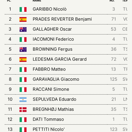
PL.
NAME
NO.
TEAM
1
GARIBBO Nicolò
3
TUK
2
PRADES REVERTER Benjami
71
VCF
3
GALLAGHER Oscar
53
CB
4
IACOMONI Federico
4
TUK
5
BROWNING Fergus
36
TSG
6
LEDESMA GARCIA Gerard
72
VCF
7
FABBRO Matteo
13
TFT
8
GARAVAGLIA Giacomo
125
SW
9
RACCANI Simone
5
TUK
10
SEPULVEDA Eduardo
21
LNS
11
BREGNHØJ Mathias
35
TSG
12
DATI Tommaso
1
TUK
13
PETTITI Nicolo'
123
SW