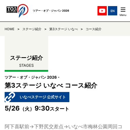
ツアー・オブ・ジャパン 2026
HOME
ステージ紹介
第3ステージ いなべ
コース紹介
ステージ紹介
STAGES
チーム紹介
TEAMS
ステージ紹介
STAGES
ニュース
NEWS
ツアー・オブ・ジャパン 2026 -
リザルト
第3ステージ いなべ コース紹介
RESULTS
いなべステージ 公式サイト
コミュニケ
COMMUNIQUE
5/26
9:30
（火）
スタート
TOJについて
ABOUT
阿下喜駅前→下野尻交差点→いなべ市梅林公園周回コ