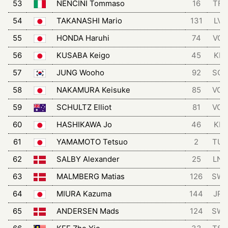
53
NENCINI Tommaso
16
TFT
54
TAKANASHI Mario
131
LVF
55
HONDA Haruhi
74
VCF
56
KUSABA Keigo
45
KIN
57
JUNG Wooho
92
SCT
58
NAKAMURA Keisuke
85
VCH
59
SCHULTZ Elliot
81
VCH
60
HASHIKAWA Jo
46
KIN
61
YAMAMOTO Tetsuo
2
TUK
62
SALBY Alexander
25
LNS
63
MALMBERG Matias
126
SW
64
MIURA Kazuma
144
JPN
65
ANDERSEN Mads
124
SW