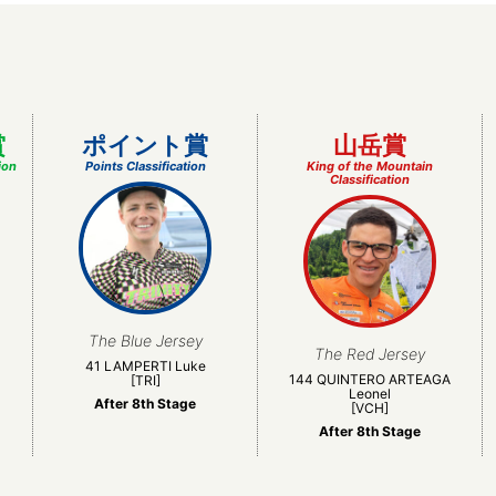
賞
ポイント賞
山岳賞
ion
Points Classification
King of the Mountain
Classification
The Blue Jersey
The Red Jersey
41 LAMPERTI Luke
144 QUINTERO ARTEAGA
[TRI]
Leonel
After 8th Stage
[VCH]
After 8th Stage