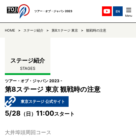
ツアー・オブ・ジャパン 2023
HOME
ステージ紹介
第8ステージ 東京
観戦時の注意
ステージ紹介
STAGES
チーム紹介
TEAMS
ステージ紹介
STAGES
ニュース
NEWS
ツアー・オブ・ジャパン 2023 -
リザルト
第8ステージ 東京 観戦時の注意
RESULTS
東京ステージ 公式サイト
コミュニケ
COMMUNIQUE
5/28
11:00
（日）
スタート
TOJについて
ABOUT
大井埠頭周回コース