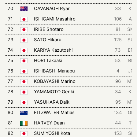
70
CAVANAGH Ryan
33
KIN
71
ISHIGAMI Masahiro
106
AIS
72
IRIBE Shotaro
81
SM
73
SATO Hikaru
125
SU
74
KARIYA Kazutoshi
73
EFD
75
HORI Takaaki
53
BLZ
76
ISHIBASHI Manabu
4
JCL
77
KOBAYASHI Marino
96
MT
78
YAMAMOTO Genki
34
KIN
79
YASUHARA Daiki
95
MT
80
FITZWATER Matias
134
GLC
81
HARVEY Dean
44
TRI
82
SUMIYOSHI Kota
153
SPA