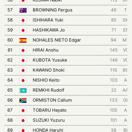
57
BROWNING Fergus
46
TRI
58
ISHIHARA Yuki
85
SM
59
HASHIKAWA Jo
71
EFD
60
NOHALES NIETO Edgar
94
MT
61
HIRAI Anshu
145
VCH
62
KUBOTA Yusuke
146
VCH
63
KAWANO Shoki
116
BGT
64
NISHIO Keito
103
AIS
65
REMKHI Rudolf
22
AA
66
ORMISTON Callum
133
GLC
67
TOBARU Hayato
105
AIS
68
SUZUKI Yuzuru
101
AIS
69
HONDA Haruhi
56
BLZ