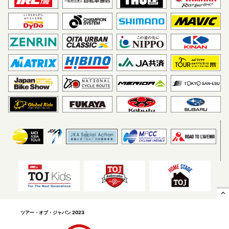
expand_less
ツアー・オブ・ジャパン 2023