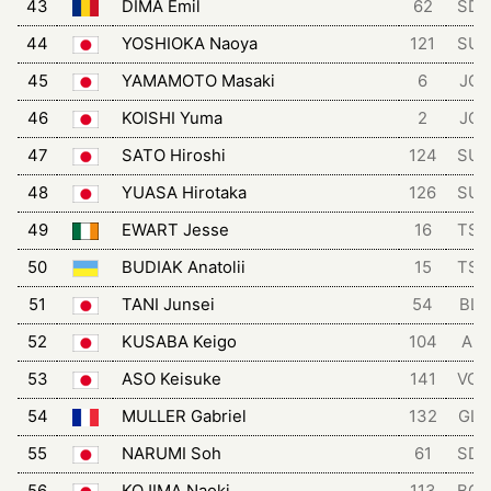
43
DIMA Emil
62
SD
44
YOSHIOKA Naoya
121
SU
45
YAMAMOTO Masaki
6
JCL
46
KOISHI Yuma
2
JCL
47
SATO Hiroshi
124
SU
48
YUASA Hirotaka
126
SU
49
EWART Jesse
16
TSG
50
BUDIAK Anatolii
15
TSG
51
TANI Junsei
54
BLZ
52
KUSABA Keigo
104
AIS
53
ASO Keisuke
141
VCH
54
MULLER Gabriel
132
GLC
55
NARUMI Soh
61
SD
56
KOJIMA Naoki
113
BGT