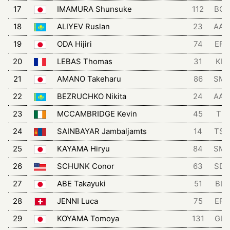
17
IMAMURA Shunsuke
112
BGT
18
ALIYEV Ruslan
23
AA
19
ODA Hijiri
74
EFD
20
LEBAS Thomas
31
KIN
21
AMANO Takeharu
86
SM
22
BEZRUCHKO Nikita
24
AA
23
MCCAMBRIDGE Kevin
45
TRI
24
SAINBAYAR Jambaljamts
14
TSG
25
KAYAMA Hiryu
84
SM
26
SCHUNK Conor
63
SD
27
ABE Takayuki
51
BLZ
28
JENNI Luca
75
EFD
29
KOYAMA Tomoya
131
GLC