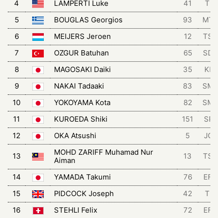
4
LAMPERTI Luke
41
TRI
5
BOUGLAS Georgios
93
MT
6
MEIJERS Jeroen
12
TSG
7
OZGUR Batuhan
65
SD
8
MAGOSAKI Daiki
35
KIN
9
NAKAI Tadaaki
83
SM
10
YOKOYAMA Kota
82
SM
11
KUROEDA Shiki
151
SPA
12
OKA Atsushi
5
JCL
MOHD ZARIFF Muhamad Nur
13
13
TSG
Aiman
14
YAMADA Takumi
76
EFD
15
PIDCOCK Joseph
42
TRI
16
STEHLI Felix
72
EFD