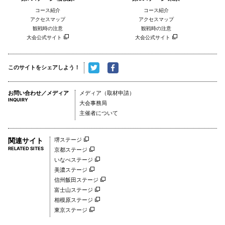
コース紹介
コース紹介
アクセスマップ
アクセスマップ
観戦時の注意
観戦時の注意
大会公式サイト
大会公式サイト
このサイトをシェアしよう！
お問い合わせ／メディア
メディア（取材申請）
INQUIRY
大会事務局
主催者について
関連サイト
堺ステージ
RELATED SITES
京都ステージ
いなべステージ
美濃ステージ
信州飯田ステージ
富士山ステージ
相模原ステージ
東京ステージ