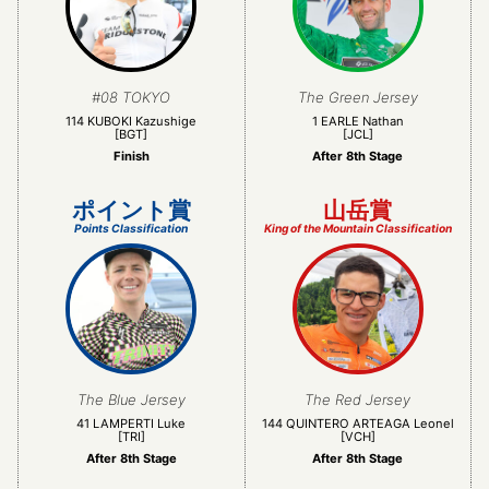
#08 TOKYO
The Green Jersey
114 KUBOKI Kazushige
1 EARLE Nathan
[BGT]
[JCL]
Finish
After 8th Stage
ポイント賞
山岳賞
Points Classification
King of the Mountain Classification
The Blue Jersey
The Red Jersey
41 LAMPERTI Luke
144 QUINTERO ARTEAGA Leonel
[TRI]
[VCH]
After 8th Stage
After 8th Stage