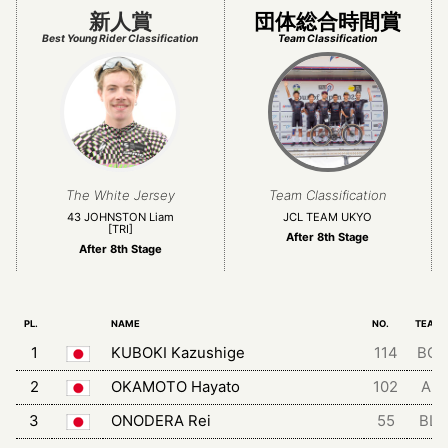
新人賞
団体総合時間賞
Best Young Rider Classification
Team Classification
The White Jersey
Team Classification
43 JOHNSTON Liam
JCL TEAM UKYO
[TRI]
After 8th Stage
After 8th Stage
PL.
NAME
NO.
TEAM
1
KUBOKI Kazushige
114
BGT
2
OKAMOTO Hayato
102
AIS
3
ONODERA Rei
55
BLZ