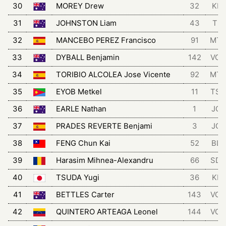
30
MOREY Drew
32
KIN
31
JOHNSTON Liam
43
TRI
32
MANCEBO PEREZ Francisco
91
MT
33
DYBALL Benjamin
142
VCH
34
TORIBIO ALCOLEA Jose Vicente
92
MT
35
EYOB Metkel
11
TSG
36
EARLE Nathan
1
JCL
37
PRADES REVERTE Benjami
3
JCL
38
FENG Chun Kai
52
BLZ
39
Harasim Mihnea-Alexandru
66
SD
40
TSUDA Yugi
36
KIN
41
BETTLES Carter
143
VCH
42
QUINTERO ARTEAGA Leonel
144
VCH