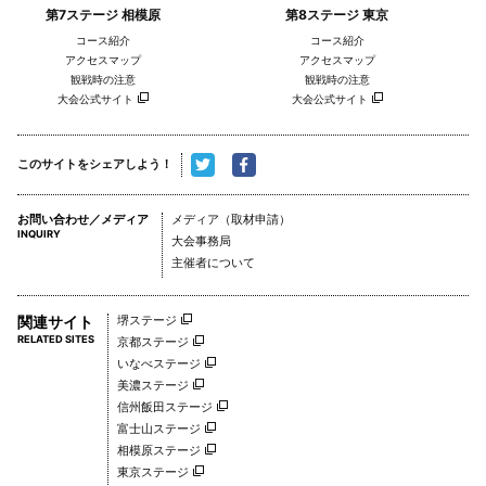
第7ステージ 相模原
第8ステージ 東京
コース紹介
コース紹介
アクセスマップ
アクセスマップ
観戦時の注意
観戦時の注意
大会公式サイト
大会公式サイト
このサイトをシェアしよう！
お問い合わせ／メディア
メディア（取材申請）
INQUIRY
大会事務局
主催者について
関連サイト
堺ステージ
RELATED SITES
京都ステージ
いなべステージ
美濃ステージ
信州飯田ステージ
富士山ステージ
相模原ステージ
東京ステージ