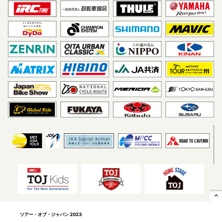
expand_less
ツアー・オブ・ジャパン 2023