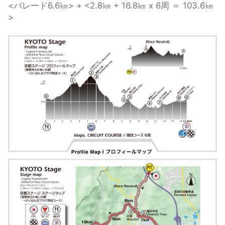
<パレード6.6㎞> + <2.8㎞ + 16.8㎞ x 6周 ＝ 103.6㎞
観戦について
GUIDE
>
過去の大会
HISTORY
オンラインショップ
ONLINE SHOP
Instagram
Instagram
Twitter
Twitter
Facebook
Facebook