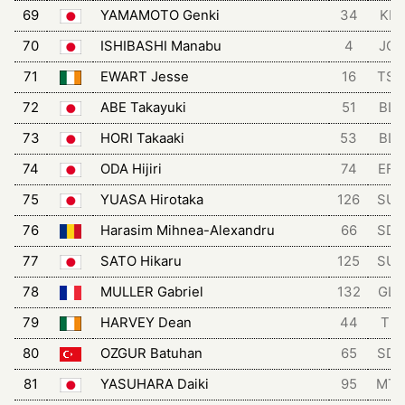
69
YAMAMOTO Genki
34
KIN
70
ISHIBASHI Manabu
4
JCL
71
EWART Jesse
16
TSG
72
ABE Takayuki
51
BLZ
73
HORI Takaaki
53
BLZ
74
ODA Hijiri
74
EFD
75
YUASA Hirotaka
126
SU
76
Harasim Mihnea-Alexandru
66
SD
77
SATO Hikaru
125
SU
78
MULLER Gabriel
132
GLC
79
HARVEY Dean
44
TRI
80
OZGUR Batuhan
65
SD
81
YASUHARA Daiki
95
MT