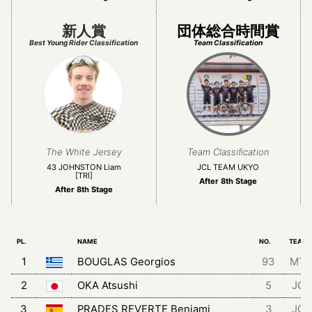
新人賞
団体総合時間賞
Best Young Rider Classification
Team Classification
The White Jersey
Team Classification
43 JOHNSTON Liam
JCL TEAM UKYO
[TRI]
After 8th Stage
After 8th Stage
PL.
NAME
NO.
TEAM
1
BOUGLAS Georgios
93
MT
2
OKA Atsushi
5
JCL
3
PRADES REVERTE Benjami
3
JCL