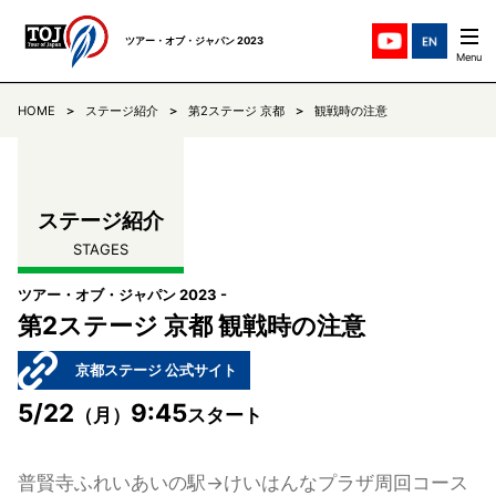
ツアー・オブ・ジャパン 2023
HOME
ステージ紹介
第2ステージ 京都
観戦時の注意
ステージ紹介
STAGES
チーム紹介
TEAMS
ステージ紹介
STAGES
ニュース
NEWS
ツアー・オブ・ジャパン 2023 -
リザルト
第2ステージ 京都 観戦時の注意
RESULTS
京都ステージ 公式サイト
コミュニケ
COMMUNIQUE
5/22
9:45
（月）
スタート
TOJについて
ABOUT
普賢寺ふれいあいの駅→けいはんなプラザ周回コース