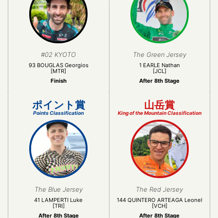
#02 KYOTO
The Green Jersey
93 BOUGLAS Georgios
1 EARLE Nathan
[MTR]
[JCL]
Finish
After 8th Stage
ポイント賞
山岳賞
Points Classification
King of the Mountain Classification
The Blue Jersey
The Red Jersey
41 LAMPERTI Luke
144 QUINTERO ARTEAGA Leonel
[TRI]
[VCH]
After 8th Stage
After 8th Stage