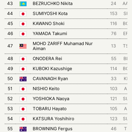
43
BEZRUCHKO Nikita
24
AA
44
SUMIYOSHI Kota
153
SPA
45
KAWANO Shoki
116
BGT
46
YAMADA Takumi
76
EFD
MOHD ZARIFF Muhamad Nur
47
13
TSG
Aiman
48
ONODERA Rei
55
BLZ
49
KUBOKI Kazushige
114
BGT
50
CAVANAGH Ryan
33
KIN
51
NISHIO Keito
103
AIS
52
YOSHIOKA Naoya
121
SU
53
TOBARU Hayato
105
AIS
54
KATSURA Yoshihiro
123
SU
55
BROWNING Fergus
46
TRI