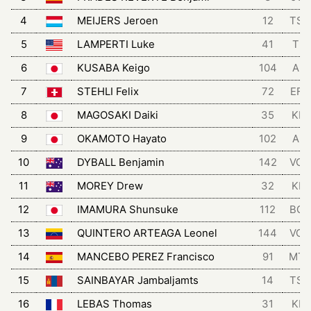
4
MEIJERS Jeroen
12
TSG
5
LAMPERTI Luke
41
TRI
6
KUSABA Keigo
104
AIS
7
STEHLI Felix
72
EFD
8
MAGOSAKI Daiki
35
KIN
9
OKAMOTO Hayato
102
AIS
10
DYBALL Benjamin
142
VCH
11
MOREY Drew
32
KIN
12
IMAMURA Shunsuke
112
BGT
13
QUINTERO ARTEAGA Leonel
144
VCH
14
MANCEBO PEREZ Francisco
91
MT
15
SAINBAYAR Jambaljamts
14
TSG
16
LEBAS Thomas
31
KIN