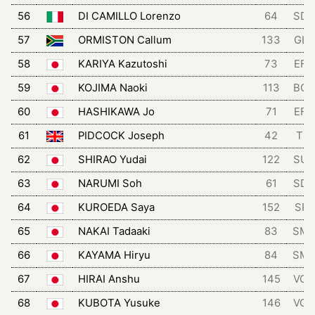
56
DI CAMILLO Lorenzo
64
SD
57
ORMISTON Callum
133
GLC
58
KARIYA Kazutoshi
73
EFD
59
KOJIMA Naoki
113
BGT
60
HASHIKAWA Jo
71
EFD
61
PIDCOCK Joseph
42
TRI
62
SHIRAO Yudai
122
SU
63
NARUMI Soh
61
SD
64
KUROEDA Saya
152
SPA
65
NAKAI Tadaaki
83
SM
66
KAYAMA Hiryu
84
SM
67
HIRAI Anshu
145
VCH
68
KUBOTA Yusuke
146
VCH