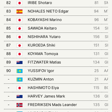
82
IRIBE Shotaro
81
SM
83
NOHALES NIETO Edgar
94
MT
84
KOBAYASHI Marino
96
MT
85
SAWADA Keitaro
154
SPA
86
NISHIHARA Yutaro
156
SPA
87
KUROEDA Shiki
151
SPA
88
KOYAMA Tomoya
131
GLC
89
FITZWATER Matias
134
GLC
90
YUSSIFOV Igor
25
AA
-
KUZMIN Anton
21
AA
-
HASHIMOTO Eiya
115
BGT
-
HARVEY James Mark
136
GLC
-
FREDRIKSEN Mads Leander
135
GLC