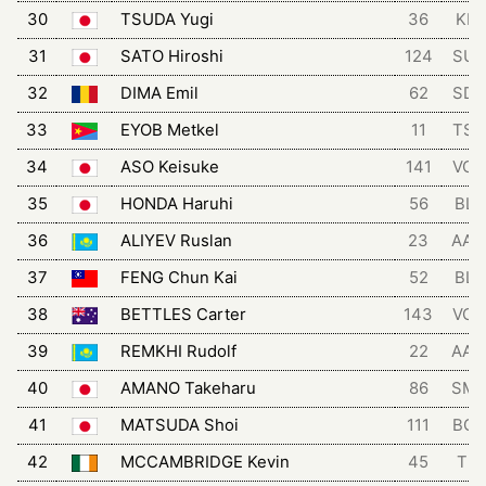
30
TSUDA Yugi
36
KIN
31
SATO Hiroshi
124
SU
32
DIMA Emil
62
SD
33
EYOB Metkel
11
TSG
34
ASO Keisuke
141
VCH
35
HONDA Haruhi
56
BLZ
36
ALIYEV Ruslan
23
AA
37
FENG Chun Kai
52
BLZ
38
BETTLES Carter
143
VCH
39
REMKHI Rudolf
22
AA
40
AMANO Takeharu
86
SM
41
MATSUDA Shoi
111
BGT
42
MCCAMBRIDGE Kevin
45
TRI