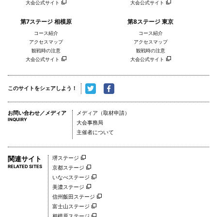
大会公式サイト
大会公式サイト
第7ステージ 相模原
第8ステージ 東京
コース紹介
コース紹介
アクセスマップ
アクセスマップ
観戦時の注意
観戦時の注意
大会公式サイト
大会公式サイト
このサイトをシェアしよう！
お問い合わせ／メディア
メディア（取材申請）
INQUIRY
大会事務局
主催者について
関連サイト
堺ステージ
RELATED SITES
京都ステージ
いなべステージ
美濃ステージ
信州飯田ステージ
富士山ステージ
相模原ステージ