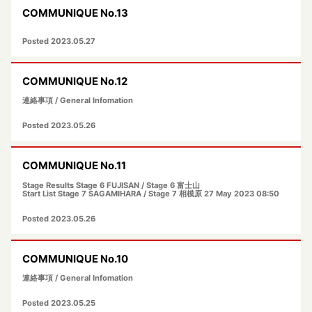
COMMUNIQUE No.13
観戦について
GUIDE
Posted 2023.05.27
過去の大会
HISTORY
COMMUNIQUE No.12
オンラインショップ
連絡事項 / General Infomation
ONLINE SHOP
Posted 2023.05.26
Instagram
Instagram
COMMUNIQUE No.11
Twitter
Stage Results Stage 6 FUJISAN / Stage 6 富士山
Twitter
Start List Stage 7 SAGAMIHARA / Stage 7 相模原 27 May 2023 08:50
Posted 2023.05.26
Facebook
Facebook
COMMUNIQUE No.10
連絡事項 / General Infomation
Posted 2023.05.25