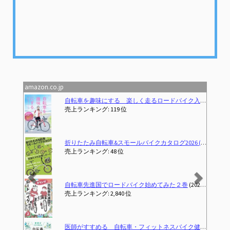
amazon.co.jp
Previous
Next
自転車を趣味にする 楽しく走るロードバイク入門
(2024-02
売上ランキング: 119 位
折りたたみ自転車&スモールバイクカタログ2026 (タツミムック)
売上ランキング: 48 位
自転車先進国でロードバイク始めてみた２巻
(2025-05-21T10:13:06.071-00:00)
売上ランキング: 2,840 位
医師がすすめる 自転車・フィットネスバイク健康法
(2025