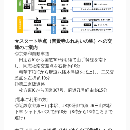
★スタート地点（普賢寺ふれあいの駅）への交
通のご案内
◎京奈和自動車道
田辺西ICから国道307号を経て山手幹線を南下
し、同志社南交差点を右折 約10分
精華下狛ICから府道八幡木津線を北上し、二又交
差点を左折 約10分
◎第二京阪道路
枚方東ICから国道307号、府道71号経由 約15分
[電車ご利用の方]
◎近鉄京都線三山木駅、JR学研都市線 JR三山木駅
下車 シャトルバスで約10分（8時から13時ころまで
運行）
★フィニッシュ地点（けいはんなプラザ）への