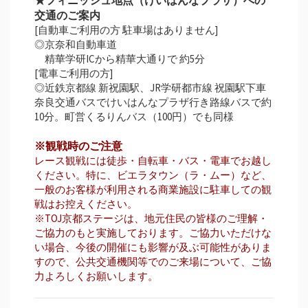
交通のご案内
[自動車ご利用の方 駐車場はありません]
◎京奈和自動車道
精華学研ICから精華大通りで 約5分
[電車ご利用の方]
◎近鉄京都線 新祝園駅、JR学研都市線 祝園駅下車
奈良交通バスでけいはんなプラザ行き路線バスで約
10分。町営くるりんバス（100円）でも同様
※観戦時のご注意
レース観戦には徒歩・自転車・バス・電車でお越し
ください。特に、ビエラタウン（ラ・ムー）など、
一般のお客様が利用される商業施設に駐車しての観
戦はお控えください。
※TOJ京都ステージは、地元住民の皆様のご理解・
ご協力のもと実施しております。ご協力いただけな
い場合、今後の開催にも影響が及ぶ可能性がありま
すので、公共交通機関等でのご来場について、ご協
力よろしくお願いします。