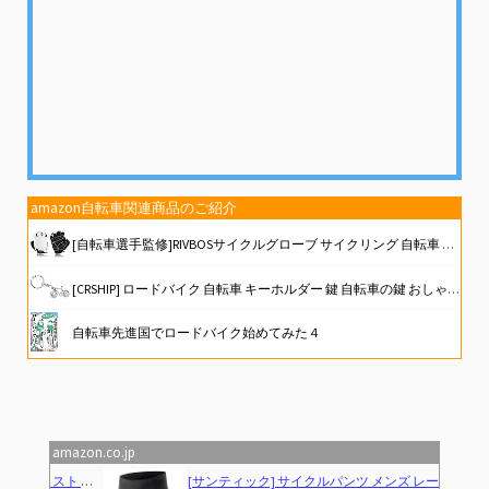
amazon自転車関連商品のご紹介
[自転車選手監修]RIVBOSサイクルグローブ サイクリング 自転車 ロードバイク グローブ 手袋 3D 立体 指切り gel入り 耐磨耗性 伸縮性 通気性 男女兼用 夏用 CHG001
[CRSHIP] ロードバイク 自転車 キーホルダー 鍵 自転車の鍵 おしゃれ メンズ レディース 可愛い じてんしゃ [並行輸入品]
自転車先進国でロードバイク始めてみた４
アラフォーからのロードバイク 初心者以上マニア未満の＜マル秘＞自転車講座 (SB新書)
新登場【Bone】自転車 工具セット ロードバイク 修理キット 携帯型マルチツール 14-in1 携帯工具ボックス ポータブルツールキット パンク修理キット 自転車 ロードバイク 空気入れ クロスバイク サイクリングツール 軽量コンパクト 携帯工具セット ミニポンプ付き バルブ変換アダプター ツールボトル Bike Portable Tool Kit (パンク修理キット)
amazon.co.jp
Previous
Next
[サンティック] サイクルパンツ メンズ レーサーパンツ サイクリング ロードバイク インナー 自転車 サイクルウエア パッド付 春 夏 吸汗速乾(ブラック M)