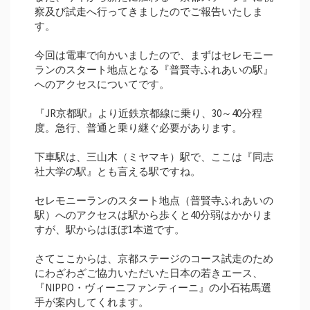
察及び試走へ行ってきましたのでご報告いたしま
す。
今回は電車で向かいましたので、まずはセレモニー
ランのスタート地点となる『普賢寺ふれあいの駅』
へのアクセスについてです。
『JR京都駅』より近鉄京都線に乗り、30～40分程
度。急行、普通と乗り継ぐ必要があります。
下車駅は、三山木（ミヤマキ）駅で、ここは『同志
社大学の駅』とも言える駅ですね。
セレモニーランのスタート地点（普賢寺ふれあいの
駅）へのアクセスは駅から歩くと40分弱はかかりま
すが、駅からはほぼ1本道です。
さてここからは、京都ステージのコース試走のため
にわざわざご協力いただいた日本の若きエース、
『NIPPO・ヴィーニファンティーニ』の小石祐馬選
手が案内してくれます。