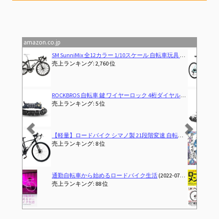
Rondofy 自転車カバー 防水 厚手 破れにくい 【820g 420D 厚手モデル】【 使い捨てバイクカバーにサヨナラ！】 最新型 4箇ワンタッチバックル 風飛び防止 全天候対応 雨避け UV加工 盗難防止 29インチまで対応
走れ自転車（字幕版）
amazon.co.jp
Previous
Next
【JAPAN BRAND】 XLEAT ロードバイク C550 自転車 21段変速 XR-009 【初乗り、応援。】(ターコイズ)
売上ランキング: 7 位
ROCKBROS(ロックブロス)自転車 マルチツール 自転車工具セット 16in1 多機能 携帯 六角レンチ ソケット 高硬度 持ち運び便利 折りたたみ式携帯工具 ロードバイク MTB クロスバイク
売上ランキング: 1 位
自転車先進国でロードバイク始めてみた３巻
(2025-11-11T00:00:00-00:00)
売上ランキング: 2,846 位
すべてがわかる！ロードバイク メンテナンス入門 (コスミックムック)
売上ランキング: 10 位