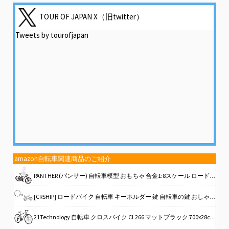
TOUR OF JAPAN X（旧twitter）
Tweets by tourofjapan
amazon自転車関連商品のご紹介
PANTHER (パンサー) 自転車模型 おもちゃ 合金1:8スケール ロードバイク MTBマウンテンバイク 卓上置物 大きいサイズ (MTB)
[CRSHIP] ロードバイク 自転車 キーホルダー 鍵 自転車の鍵 おしゃれ メンズ レディース 可愛い じてんしゃ [並行輸入品]
21Technology 自転車 クロスバイク CL266 マットブラック 700x28cタイヤ シマノ製6段変速ギヤ レボシフター フラットハンドルバー 前後キャリパーブレーキ