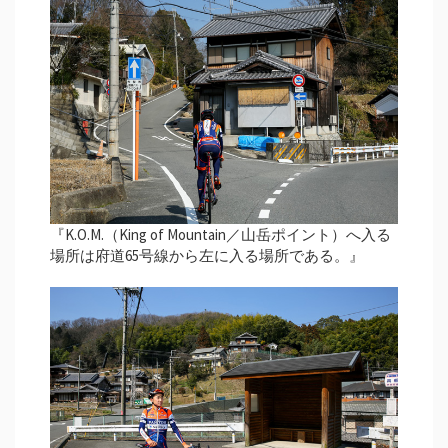
『K.O.M.（King of Mountain／山岳ポイント）へ入る
場所は府道65号線から左に入る場所である。』