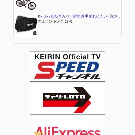
Perfeclan 自転車玩具 1/10スケール ダイキャスト バイクモデル 自転車モデル 合金レーシング 全12カラー, 黄色#3
売上ランキング: 位