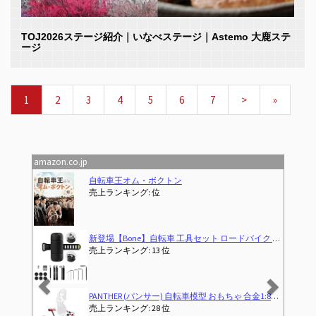
TOJ2026ステージ紹介｜いなべステージ｜Astemo 大鹿ステ
ージ
1
2
3
4
5
6
7
>
»
amazon.co.jp
Previous
Next
自転車先進国でロードバイク始めてみた１巻
(2025-05-16T21:43:06.349-00:00)
売上ランキング: 2,831 位
自転車先進国でロードバイク始めてみた２巻
(2025-05-21T10:13:06.071-00:00)
売上ランキング: 2,840 位
[ピクシーパーティ] サイクル パンツ インナーパンツ サイクリングパンツ お尻 痛み軽減 衝撃吸収 自転車 クロスバイク ロードバイク サドル 痛くない 分厚い ゲルクッション ゲルパッド メンズ レディース 夏 (XXXL, ブルー) 誕生日 プレゼント
売上ランキング: 7 位