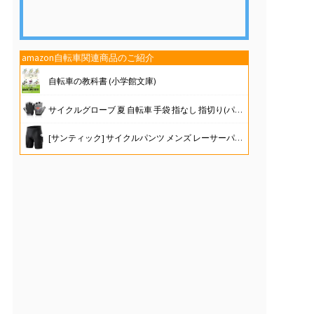
amazon自転車関連商品のご紹介
自転車の教科書 (小学館文庫)
サイクルグローブ 夏 自転車 手袋 指なし 指切り(パッド衝撃吸収/メッシュ通気性/3D立体/耐磨耗性/滑り止め) サイクリンググローブ ロードバイク 伸縮性 メンズ レディース 男女兼用 (ブラック, L)
[サンティック] サイクルパンツ メンズ レーサーパンツ サイクリング ロードバイク インナー 自転車 サイクルウエア パッド付 春 夏 吸汗速乾(ブラック M)
PANTHER (パンサー) 自転車模型 おもちゃ 合金1:8スケール ロードバイク MTBマウンテンバイク 卓上置物 大きいサイズ (MTB)
【軽量】ロードバイク シマノ製 21段階変速 自転車 700C 700×28c XR-009 シマノ ディスクブレーキ 通勤 通学 【日本企業】 (ブラック)