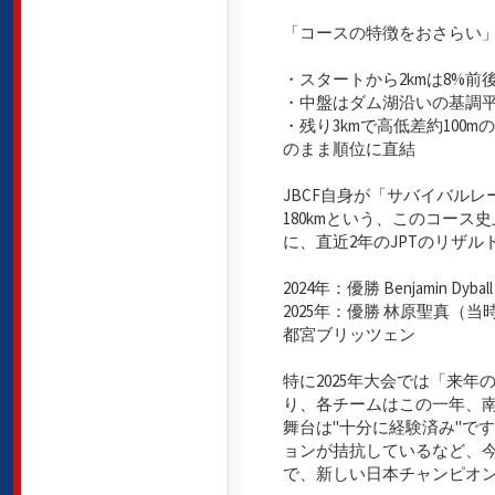
「コースの特徴をおさらい
・スタートから2kmは8%前
・中盤はダム湖沿いの基調
・残り3kmで高低差約10
のまま順位に直結
JBCF自身が「サバイバル
180kmという、このコー
に、直近2年のJPTのリザ
2024年：優勝 Benjami
2025年：優勝 林原聖真（
都宮ブリッツェン
特に2025年大会では「来
り、各チームはこの一年、
舞台は"十分に経験済み"で
ョンが拮抗しているなど、
で、新しい日本チャンピオ