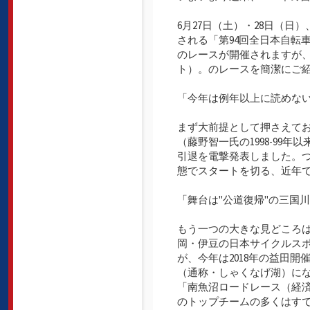
6月27日（土）・28日（
される「第94回全日本自転
のレースが開催されますが、今回は
ト）。のレースを簡潔にご
「今年は例年以上に読めな
まず大前提として押さえておき
（藤野智一氏の1998-99
引退を電撃発表しました。
態でスタートを切る、近年
「舞台は"公道復帰"の三国
もう一つの大きな見どころ
岡・伊豆の日本サイクルス
が、今年は2018年の益田
（通称・しゃくなげ湖）になり
「南魚沼ロードレース（経
のトップチームの多くはす