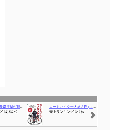
Next
転車泥棒(吹替版)
ROCKBROS 自転車 鍵 ワイヤーロック 4桁ダイヤル式 カギ不要 盗難防止 自転車 ロック ワイヤー パスワード変更 ヘルメット サドル ロードバイク MTB 電動自転車 バイク 軽量 コンパクト 持ち運び便利 長さ130~150cm ブルー
上ランキング: 位
売上ランキング: 5 位