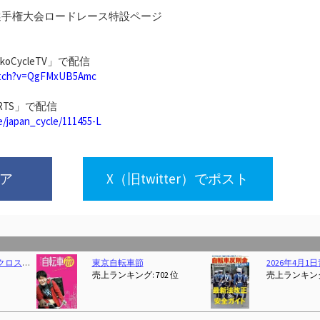
選手権大会ロードレース特設ページ
oCycleTV」で配信
atch?v=QgFMxUB5Amc
RTS」で配信
le/japan_cycle/111455-L
ェア
X（旧twitter）でポスト
エイムック 4541 BiCYCLE CLUB別冊)
21Technology 自転車 ロードバイク 700c ジェットブラック 700×28c シマノ14段変速ギヤ ドロップハンドル 補助ブレーキ搭載 前後キャリパーブレーキ
(2026-02-26T00:00:01Z)
自
グ: 342 位
売上ランキング: 1 位
売