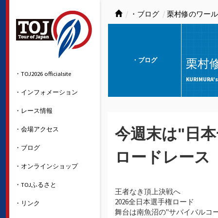
・ブログ
栗村修のワール
・ブログ
栗村
・TOJ2026 officialsite
KURIMURA's
・インフォメーション
・レース情報
・会場アクセス
今週末は"日
・ブログ
ロードレース
・オンラインショップ
・TOJふるさと
王者なき頂上決戦へ
2026全日本選手権ロード
・リンク
舞台は南魚沼の"サバイバルコー