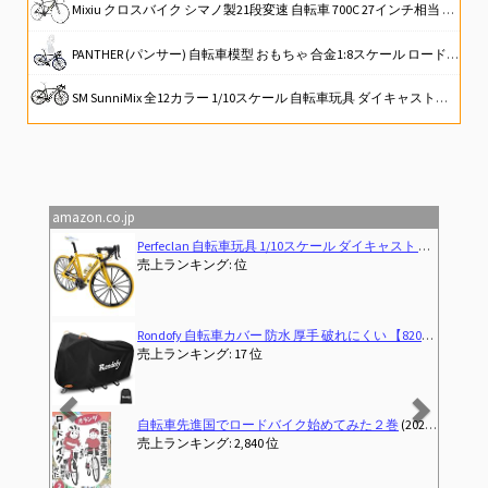
Mixiu クロスバイク シマノ製21段変速 自転車 700C 27インチ相当 高炭素鋼フレーム 軽量 クロスバイク 男女兼用 通勤 通学 旅行 街乗り マウンテンバイク 空気入れ付き、前後泥除け、ワイヤーロック、ライト、反射板、コップホルダー (ブラック)
PANTHER (パンサー) 自転車模型 おもちゃ 合金1:8スケール ロードバイク MTBマウンテンバイク 卓上置物 大きいサイズ (Road bike)
SM SunniMix 全12カラー 1/10スケール 自転車玩具 ダイキャストバイクモデル, 黒#1
折りたたみ自転車&スモールバイクカタログ2026 (タツミムック)
【JAPAN BRAND】 XLEAT ロードバイク C550 自転車 21段変速 XR-009 【初乗り、応援。】(ターコイズ)
amazon.co.jp
Previous
Next
 全12カラー, 黄色#3
PANTHER (パンサー) 自転車模型 おもちゃ 合金1:8スケール ロードバイク MTBマウンテンバイク 卓上置物 大きいサイズ (Road bike)
売上ランキング: 28 位
雨避け UV加工 盗難防止 29インチまで対応
ALLMIGHT パンク修理キット ツールセット 自転車 ロードバイク
売上ランキング: 27 位
た２巻
(2025-05-21T10:13:06.071-00:00)
J-TANXJ 自転車 ロードバイク 700C 6段変速 26インチ 軽量 高炭素鋼フレーム クロスバイク ディスクブレーキ 泥除け完備 男女兼用 通勤 通学 旅行 街乗り サイクリング 10 (グレー)
売上ランキング: 4 位