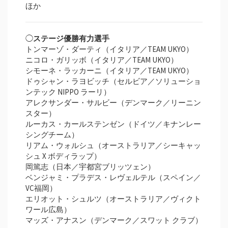
ほか
◯
ステージ優勝有力選手
トンマーゾ・ダーティ（イタリア／TEAM UKYO）
ニコロ・ガリッボ（イタリア／TEAM UKYO）
シモーネ・ラッカーニ（イタリア／TEAM UKYO）
ドゥシャン・ラヨビッチ（セルビア／ソリューショ
ンテック NIPPO ラーリ）
アレクサンダー・サルビー（デンマーク／リーニン
スター）
ルーカス・カールステンゼン（ドイツ／キナンレー
シングチーム）
リアム・ウォルシュ（オーストラリア／シーキャッ
シュ X ボディラップ）
岡篤志（日本／宇都宮ブリッツェン）
ベンジャミ・プラデス・レヴェルテル（スペイン／
VC福岡）
エリオット・シュルツ（オーストラリア／ヴィクト
ワール広島）
マッズ・アナスン（デンマーク／スワット クラブ）