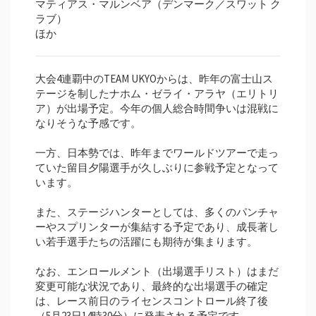
マティアス・マルンベア（デンマーク／スワット ク
ラブ）
ほか
大会4連覇中のTEAM UKYOからは、昨年の富士山ス
テージを制したナホム・ゼライ・アラヤ（エリトリ
ア）が出場予定。今年の個人総合時間争いは混戦に
なりそうな予感です。
一方、日本勢では、昨年までワールドツアーで走っ
ていた留目夕陽選手が久しぶりに参戦予定となって
います。
また、ステージハンターとしては、多くのパンチャ
ーやスプリンターが集結する予定であり、成長著し
い若手選手たちの活躍にも期待が集まります。
なお、エンロールメント（出場選手リスト）はまだ
変更可能な状況であり、最終的な出場選手の確定
は、レース前日のライセンスコントロール終了後
（5月23日14時30分）に発表される予定です。