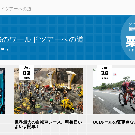
ドツアーへの道
修のワールドツアーへの道
 Blog
Jul
Jun
03
26
2025
2025
世界最大の自転車レース、明後日い
UCIルールの変更点な
よいよ開幕！