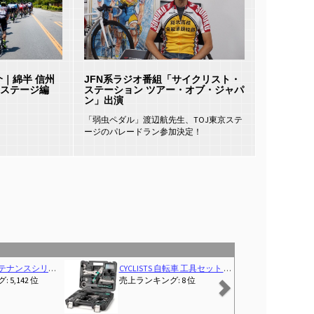
介｜綿半 信州
JFN系ラジオ番組「サイクリスト・
ステージ編
ステーション ツアー・オブ・ジャパ
ン」出演
「弱虫ペダル」渡辺航先生、TOJ東京ステ
ージのパレードラン参加決定！
Next
:43:06.349-00:00)
ードバイクトラブルシューティング
CYCLISTS 自転車 工具セット シマノ対応 26点 プロ ロードバイク、クロスバイク、ママチャリなど用 トルクレンチ パンク修理キット ツールボックス付き（CT-K02）
(2006-03-10T00:00:01Z)
5,142 位
売上ランキング: 8 位