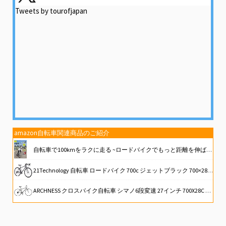
Tweets by tourofjapan
amazon自転車関連商品のご紹介
自転車で100kmをラクに走る ~ロードバイクでもっと距離を伸ばしたい人に (大人の自由時間mini)
21Technology 自転車 ロードバイク 700c ジェットブラック 700×28c シマノ14段変速ギヤ ドロップハンドル 補助ブレーキ搭載 前後キャリパーブレーキ
ARCHNESS クロスバイク自転車 シマノ6段変速 27インチ 700X28C 軽量 通勤 通学 街乗り CRB7006R (付属品なし, マットブラック)
morytrade 自転車 おもちゃ ロードバイク 模型 ダイキャストカー ロードレーサー 組み立て式 (ブラック)