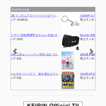
SM SunniMix 全12カラー 1/10スケール 自転車玩具 ダイキャストバイクモデル, 黒#1
amazon.co.jp
Previous
Next
[CRSHIP] ロードバイク 自転車 キーホルダー 鍵 自転車の鍵 おしゃれ メンズ レディース 可愛い じてんしゃ [並行輸入品]
売上ランキング: 2,904 位
Rondofy 自転車カバー 防水 厚手 破れにくい 【820g 420D 厚手モデル】【 使い捨てバイクカバーにサヨナラ！】 最新型 4箇ワンタッチバックル 風飛び防止 全天候対応 雨避け UV加工 盗難防止 29インチまで対応
売上ランキング: 17 位
自転車を趣味にする 楽しく走るロードバイク入門
(2024-02
売上ランキング: 119 位
2026年4月1日青切符制が新導入!! 自転車反則金時代到来!最新法改正&安全ガイド (別冊ベストカー)
売上ランキング: 37,532 位