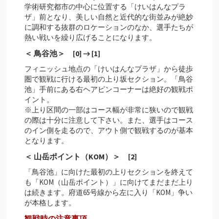
学術研究都市の中心に位置する「けいはんなプラ
ザ」前となり、美しい自然と近代的な街並みが絶妙
に調和する抜群のロケーションのなか、選手たちが
熱い戦いを繰り広げることになります。
＜ 鳥谷池＞ [0] → [1]
フィニッシュ地点の「けいはんなプラザ」から徒歩
圏で観戦に行ける最初の上り坂セクション。「鳥谷
池」手前にある右ヘアピンコーナーは絶好の観戦ポ
イント。
※上り区間の一部はコース幅が非常に狭いので観戦
の際は十分に注意して下さい。また、選手はコース
のイン側を走るので、アウト側で観戦するのが基本
となります。
＜ 山岳ポイント（KOM）＞ [2]
「鳥谷池」に向けた最初の上りセクションを終えて
も「KOM（山岳ポイント）」に向けてまだまだ上り
は続きます。府道65号線から左に入り「KOM」争い
が本格します。
観戦時の注意事項