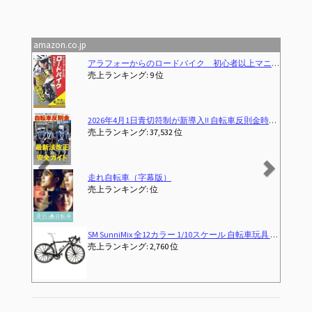
オーストリアからオーストラリアへ ふたりの自転車大冒険（字幕版）
amazon.co.jp
Previous
Next
ニア未満の＜マル秘＞自転車講座 (SB新書)
[自転車選手監修]RIVBOSサイクルグローブ サイクリング 自転車 ロードバイク グローブ 手袋 3D 立体 指切り gel入り 耐磨耗性 伸縮性 通気性 
(2013-08-22T00:00:
売上ランキング: 1 位
時代到来!最新法改正&安全ガイド (別冊ベストカー)
弱虫ペダル SPARE BIKE
(2026-02-2
位
売上ランキング: 2,715 位
21Technology 自転車 ロードバイク 700c ジェットブラック 700×28c シマノ14段変速ギヤ ドロップハンドル 補助ブレーキ搭載
売上ランキング: 1 位
ール 自転車玩具 ダイキャストバイクモデル, 黒#1
サイクルグローブ 夏 自転車 手袋 指なし 指切り(パッド衝撃吸収/メッシュ通気性/3D立体/耐磨耗性/滑り止め) サイクリンググローブ ロードバイク 伸縮性 メンズ レディース 男女
売上ランキング: 2 位