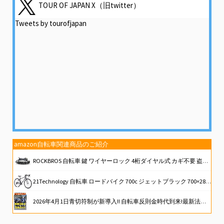
TOUR OF JAPAN X（旧twitter）
Tweets by tourofjapan
amazon自転車関連商品のご紹介
ROCKBROS 自転車 鍵 ワイヤーロック 4桁ダイヤル式 カギ不要 盗難防止 自転車 ロック ワイヤー パスワード変更 ヘルメット サドル ロードバイク MTB 電動自転車 バイク 軽量 コンパクト 持ち運び便利 長さ130~150cm ブルー
21Technology 自転車 ロードバイク 700c ジェットブラック 700×28c シマノ14段変速ギヤ ドロップハンドル 補助ブレーキ搭載 前後キャリパーブレーキ
2026年4月1日青切符制が新導入!! 自転車反則金時代到来!最新法改正&安全ガイド (別冊ベストカー)
[CRSHIP] ロードバイク 自転車 キーホルダー 鍵 自転車の鍵 おしゃれ メンズ レディース 可愛い じてんしゃ [並行輸入品]