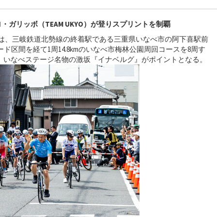
ガリッボ（TEAM UKYO）が登りスプリントを制覇
ジは、三岐鉄道北勢線の終着駅である三重県いなべ市の阿下喜駅前
レード区間を経て1周14.8kmのいなべ市梅林公園周回コースを8周す
コース。いなべステージ名物の激坂『イナベルグ』がポイントとなる。