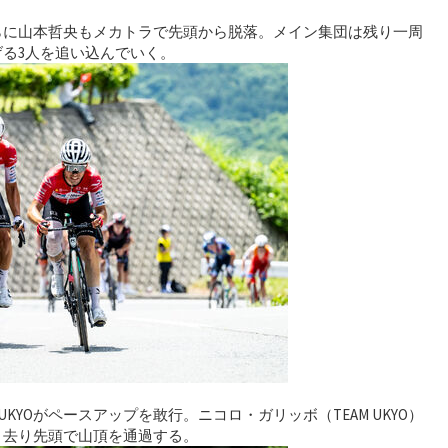
らに山本哲央もメカトラで先頭から脱落。メイン集団は残り一周
る3人を追い込んでいく。
UKYOがペースアップを敢行。ニコロ・ガリッボ（TEAM UKYO）
き去り先頭で山頂を通過する。