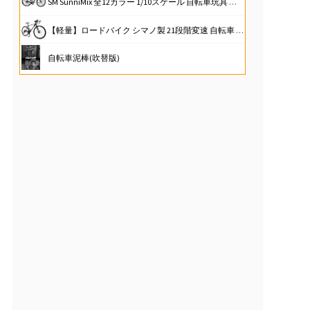
SM SunniMix 全12カラー 1/10スケール 自転車玩具 ダイキャストバイクモデル, 黒#1
【軽量】ロードバイク シマノ製 21段階変速 自転車 700C 700×28c XR-009 シマノ ディスクブレーキ 通勤 通学 【日本企業】 (ブラック)
自転車泥棒(吹替版)
医師がすすめる 自転車・フィットネスバイク健康法
Perfeclan 自転車玩具 1/10スケール ダイキャスト バイクモデル 自転車モデル 合金レーシング 全12カラー, 黄色#3