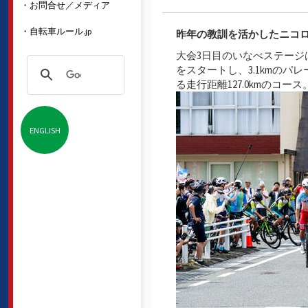
・お問合せ／メディア
・自転車ルール.jp
昨年の教訓を活かしたニコロ・
大会3日目のいなべステー
をスタートし、3.1kmのパ
る走行距離127.0kmの
ENGLISH