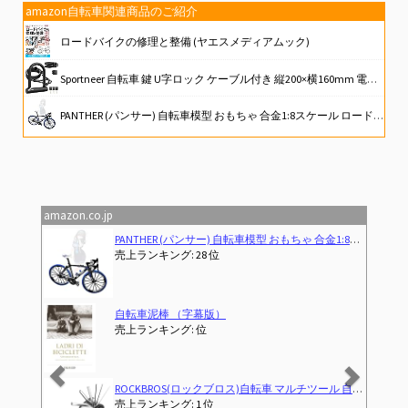
amazon自転車関連商品のご紹介
ロードバイクの修理と整備 (ヤエスメディアムック)
Sportneer 自転車 鍵 U字ロック ケーブル付き 縦200×横160mm 電動自動車バッテリーロック 電動アシスト自転車 ママチャリ ロードバイク 駐輪場 通勤用 地球ロック 頑丈 盗難防止 鍵3本付き
PANTHER (パンサー) 自転車模型 おもちゃ 合金1:8スケール ロードバイク MTBマウンテンバイク 卓上置物 大きいサイズ (Road bike)
[自転車選手監修]RIVBOSサイクルグローブ サイクリング 自転車 ロードバイク グローブ 手袋 3D 立体 指切り gel入り 耐磨耗性 伸縮性 通気性 男女兼用 夏用 CHG001
それでも自転車おばさんは行く ロードバイクに乗る主婦のつぶやき
amazon.co.jp
Previous
Next
卓上置物 大きいサイズ (Road bike)
走れ自転車（字幕版）
売上ランキング: 位
ロードバイク 自転車 シマノ14段変速 700*32cタイヤ ドロップハンドル 補助ブレーキ搭載 前後キャリパーブレーキ 超軽量高炭素鋼フレーム (ホワイト)
売上ランキング: 5 位
利 折りたたみ式携帯工具 ロードバイク MTB クロスバイク
【軽量】ロードバイク シマノ製 21段階変速 自転車 700C 700×28c XR-009 シマノ ディスクブレーキ 通勤 通学 【日本企業】 (ブラック)
売上ランキング: 8 位