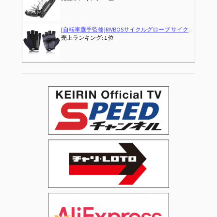
 耐磨耗性 伸縮性 通気性 男女兼用 夏用 CHG001
[CRSHIP] ロードバイク 自転車 キーホルダー 鍵 自転車の鍵 おしゃれ メンズ レディース 可愛い じてんしゃ [並行輸入品]
売上ランキング: 2,904 位