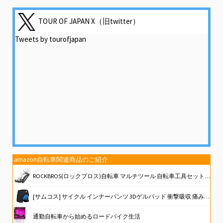
TOUR OF JAPAN X（旧twitter）
Tweets by tourofjapan
amazon自転車関連商品のご紹介
ROCKBROS(ロックブロス)自転車 マルチツール 自転車工具セット 16in1 多機能 携帯 六角レンチ ソケット 高硬度 持ち運び便利 折りたたみ式携帯工具 ロードバイク MTB クロスバイク
[サムコス] サイクル インナーパンツ 3Dゲルパッド 衝撃吸収 痛み軽減 自転車用 レーサーパンツ スポーツ メンズ 伸縮性 柔軟性 速乾 通気性 吸汗 サイクルウェア マウンテンバイク (JP, アルファベット, L, ブルー)
通勤自転車から始めるロードバイク生活