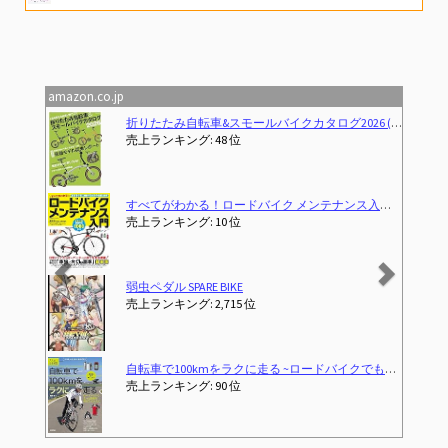
PANTHER (パンサー) 自転車模型 おもちゃ 合金1:8スケール ロードバイク MTBマウンテンバイク 卓上置物 大きいサイズ (Road bike)
ロードバイク 自転車 シマノ14段変速 700*32cタイヤ ドロップハンドル 補助ブレーキ搭載 前後キャリパーブレーキ 超軽量高炭素鋼フレーム (ホワイト)
amazon.co.jp
Previous
Next
026 (タツミムック)
(2026-02-28T00:00:00.000Z)
[サンティック] サイクル インナーパンツ レーサーパンツ パッド付 サイクリングウェア ロードバイク 自転車
売上ランキング: 6 位
 (コスミックムック)
[サムコス] サイクル インナーパンツ 3Dゲルパッド 衝撃吸収 痛み軽減 自転車用 レーサーパンツ スポーツ メンズ 伸縮性 柔軟性 速乾 通気性 吸汗 サイクルウェア マウンテンバイク (JP, アルファベット, L, ブルー)
(2018-03-30T00:00:00.000Z)
売上ランキング: 2 位
PANTHER (パンサー) 自転車模型 おもちゃ 合金1:8スケール ロードバイク MTBマウンテンバイク 卓上置物 大きいサイズ (MTB)
売上ランキング: 28 位
い人に (大人の自由時間mini)
morytrade 自転車 おもちゃ ロードバイク 模型 ダイキャストカー ロードレーサー 6+ (レッド)
売上ランキング: 3,176 位