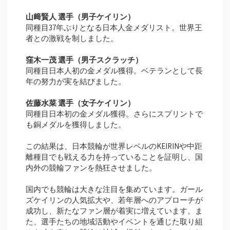
山﨑賢人 選手（男子ケイリン）
同種目37年ぶりとなる日本人金メダリスト。世界王
者との激戦を制しました。
窪木一茂 選手（男子スクラッチ）
同種目日本人初の金メダル獲得。ベテランとして長
年の努力が実を結びました。
佐藤水菜 選手（女子ケイリン）
同種目日本初の金メダル獲得。さらにスプリントで
も銅メダルを獲得しました。
この結果は、日本競輪が世界レベルのKEIRINや中距
離種目でも戦える力を持っていることを証明し、国
内外の競輪ファンを熱狂させました。
国内でも競輪は大きな注目を集めています。ガール
ズケイリンの人気拡大や、若年層へのアプローチが
成功し、新たなファン層が着実に増えています。ま
た、選手たちの地域活動やイベントを通じた取り組