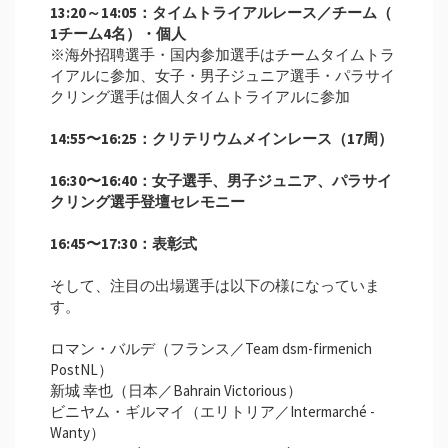
13:20～14:05：
タイムトライアルレース／
チーム（
1チーム4名）・個人
※海外招聘選手・国内参加選手はチームタイムトラ
イアルに参加、女子・男子ジュニア選手・パラサイ
クリング選手は個人タイムトライアルに参加
14:55〜16:25：
クリテリウムメインレース（17周）
16:30〜16:40：
女子選手、男子ジュニア、パラサイ
クリング選手登壇セレモニー
16:45〜17:30：
表彰式
そして、注目の出場選手は以下の様になっていま
す。
ロマン・バルデ（フランス／Team dsm-firmenich
PostNL）
新城 幸也（日本／Bahrain Victorious）
ビニヤム・ギルマイ（エリトリア／Intermarché -
Wanty）