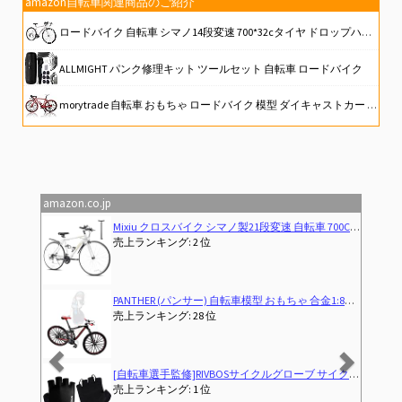
amazon自転車関連商品のご紹介
ロードバイク 自転車 シマノ14段変速 700*32cタイヤ ドロップハンドル 補助ブレーキ搭載 前後キャリパーブレーキ 超軽量高炭素鋼フレーム (ホワイト)
ALLMIGHT パンク修理キット ツールセット 自転車 ロードバイク
morytrade 自転車 おもちゃ ロードバイク 模型 ダイキャストカー ロードレーサー 6+ (レッド)
21Technology 自転車 クロスバイク CL266 マットブラック 700x28cタイヤ シマノ製6段変速ギヤ レボシフター フラットハンドルバー 前後キャリパーブレーキ
自転車先進国でロードバイク始めてみた４
amazon.co.jp
Previous
Next
ウンテンバイク 空気入れ付き、前後泥除け、ワイヤーロック、ライト、反射板、コップホルダー (ホワイト)
Why Do We Bike?
売上ランキング: 1,814 位
TBマウンテンバイク 卓上置物 大きいサイズ (MTB)
ロードバイクの修理と整備 (ヤエスメディアムック
売上ランキング: 146 位
指切り gel入り 耐磨耗性 伸縮性 通気性 男女兼用 夏用 CHG001
東京自転車節
売上ランキング: 702 位