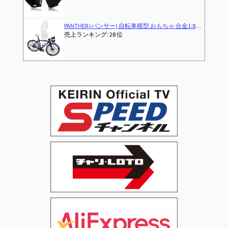
ンテンバイク 卓上置物 大きいサイズ (Road bike)
自転車先進国でロードバイク始めてみた４
(2026-04-03T00:00:0
売上ランキング: 2,755 位