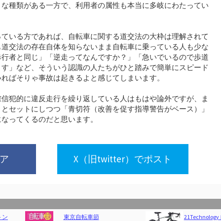
々な種類がある一方で、利用者の属性も本当に多岐にわたってい
っている方であれば、自転車に関する道交法の大枠は理解されて
も道交法の存在自体を知らないまま自転車に乗っている人も少な
歩行者と同じ」「逆走ってなんですか？」「急いでいるので歩道
ます」など、そういう認識の人たちがひと踏みで簡単にスピード
いればそりゃ事故は起きるよと感じてしまいます。
確信犯的に違反走行を繰り返している人はもはや論外ですが、ま
」とセットにしつつ「青切符（改善を促す指導警告がベース）」
になってくるのだと思います。
ェア
X（旧twitter）でポスト
ン
東京自転車節
21Technology 自転車 ロードバイク GT100S マットブラック/グリーン 700x28cタイヤ シマ