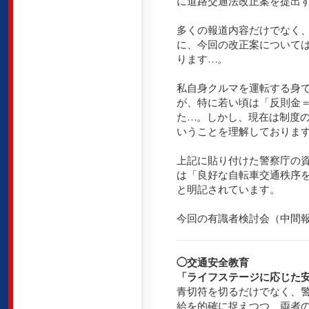
に道路交通法改正案を提出
多くの報道内容だけでなく
に、今回の改正案について
ります…。
私自身クルマを運転する身
が、特に若い頃は「反則金
た…。しかし、現在は制度
いうことを理解しておりま
上記に貼り付けた警察庁の
は「良好な自転車交通秩序
と明記されています。
今回の有識者検討会（中間
◯交通安全教育
「ライフステージに応じた
青切符を切るだけでなく、
給を的確に捉えつつ、両者