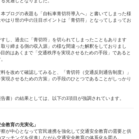
する見通しとなりました。
、本ブログの表題も「自転車青切符導入へ」と書いてしまった様
はやはり世の中の注目ポイントは「青切符」となってしまってお
ですし、過去に「青切符」を切られてしまったこともあります
＝取り締まる側の収入源」の様な間違った解釈をしておりまし
の目的はあくまで「交通秩序を実現させるための手段」であると
す。
資料を改めて確認してみると、「青切符（交通反則通告制度）」
を実現させるための方策」の手段のひとつであることがしっかり
報告書）の結果としては、以下の3項目が強調されています。
安全教育の充実化」
警察が中心となって官民連携を強化して交通安全教育の需要と供
のマッチングを促進しながら交通安全教育の体系化を図る。