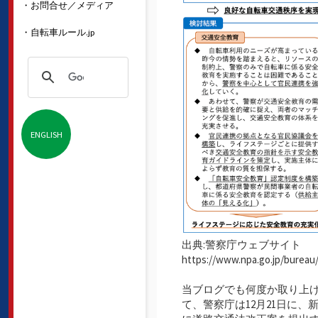
・お問合せ／メディア
・自転車ルール.jp
ENGLISH
出典:警察庁ウェブサイト
https://www.npa.go.jp/bureau/t
当ブログでも何度か取り上
て、警察庁は12月21日に