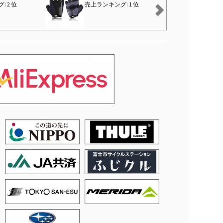
2 位
売上ランキング: 1 位
売上ランキ