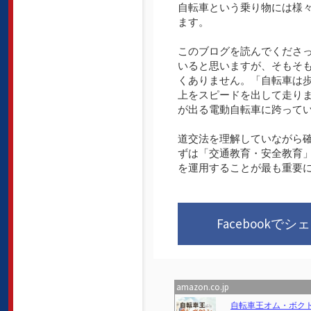
自転車という乗り物には様
ます。
このブログを読んでくださ
いると思いますが、そもそ
くありません。「自転車は
上をスピードを出して走り
が出る電動自転車に跨って
道交法を理解していながら
ずは「交通教育・安全教育
を運用することが最も重要
Facebookでシ
amazon.co.jp
Previous
自転車王オム・ボクト