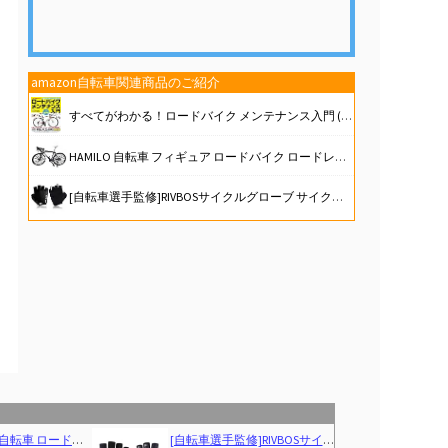
amazon自転車関連商品のご紹介
すべてがわかる！ロードバイク メンテナンス入門 (コスミックムック)
HAMILO 自転車 フィギュア ロードバイク ロードレース 模型 ミニチュア プラモデル 可動
[自転車選手監修]RIVBOSサイクルグローブ サイクリング 自転車 ロードバイク グローブ 手袋 3D 立体 指切り gel入り 耐磨耗性 伸縮性 通気性 男女兼用 夏用 CHG001
自転車を趣味にする 楽しく走るロードバイク入門
決勝レース2 第6戦 アラゴン(スペイン) FIM スーパーバイク/スーパースポーツ世界選手権 2026
Next
ノ14段変速ギヤ ドロップハンドル 補助ブレーキ付き 前後キャリパーブレーキ
[自転車選手監修]RIVBOSサイクルグローブ サイクリング 自転車 ロードバイク グローブ 手袋 3D 立体 指切り gel入り 耐磨耗性 伸縮性 通気性 男女兼用 夏用 CHG001
ロードバイク一人旅入門 