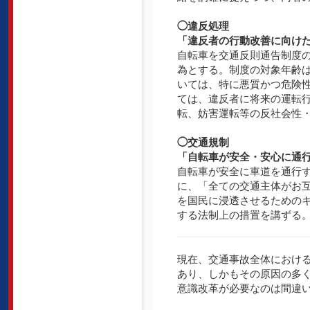
◯違反処理
「違反者の行動改善に向け
自転車を交通反則通告制度
為とする。制度の対象年齢は
いては、特に悪質かつ危険
ては、違反者に将来の運転
転、妨害運転等の反社会性
◯交通規制
「自転車が安全・安心に通
自転車が安全に車道を通行
に、「全ての交通主体がお
を国民に浸透させるための
する法制上の措置を講ずる
現在、交通事故全体における
あり、しかもその原因の多
意識改革が必要なのは間違