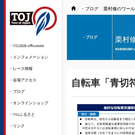
・ブログ
栗村修のワール
・ブログ
栗村
・TOJ2026 officialsite
KURIMURA's
・インフォメーション
・レース情報
・会場アクセス
自転車「青切
・ブログ
・オンラインショップ
・TOJふるさと
・リンク