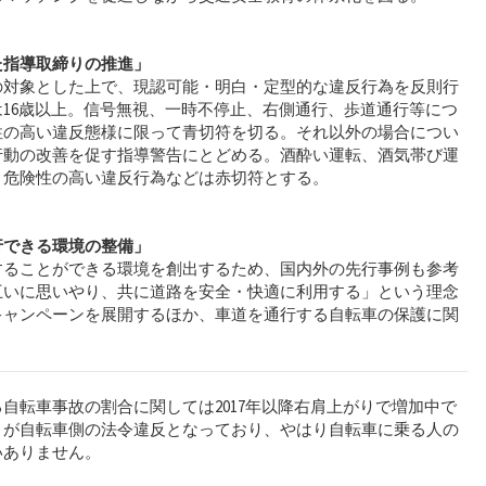
た指導取締りの推進」
の対象とした上で、現認可能・明白・定型的な違反行為を反則行
16歳以上。信号無視、一時不停止、右側通行、歩道通行等につ
性の高い違反態様に限って青切符を切る。それ以外の場合につい
行動の改善を促す指導警告にとどめる。酒酔い運転、酒気帯び運
・危険性の高い違反行為などは赤切符とする。
行できる環境の整備」
することができる環境を創出するため、国内外の先行事例も参考
互いに思いやり、共に道路を安全・快適に利用する」という理念
キャンペーンを展開するほか、車道を通行する自転車の保護に関
。
自転車事故の割合に関しては2017年以降右肩上がりで増加中で
くが自転車側の法令違反となっており、やはり自転車に乗る人の
いありません。