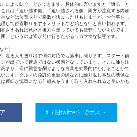
識」により防ぐことができます。具体的に言いますと「譲る」と
。これは「追い越す側」「追い越される側」両方が注意する内容
選手などは位置取りで勝敗が決まったりもしますが、お仕事をし
無理して位置取りをするメリットなど殆どないと言い切れます。
調和さえあれば意外と後方を走っていても疲弊しないものです。
集団」というのは皆が前に行きたがるワガママな状態です。
達など）
が、走る人を送り出す側の対応でも落車は減ります。スタート前
リンが出ていて普通ではない状態となっています。そこに油を注
は高まり、逆に戦意を削ぐような言葉を効果的にかけることがで
思います。クルマの免許の更新の際などに繰り返し事故の映像な
後は運転が慎重になる仕組みをうまく取り入れられると良いかも
ェア
X（旧twitter）でポスト