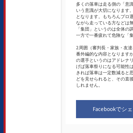
多くの落車は走る側の「意
いう意識が大切になります
となります。もちろんプロ
ながら走っている方などは
「集団」というのは全体の
一方で一番疲れて危険な「
2.周囲（審判長・家族・友
番外編的な内容となります
の選手というのはアドレナ
げば落車祭りになる可能性
きれば落車は一定数減ると
どを見せられると、その直
しれません。
Facebookでシ