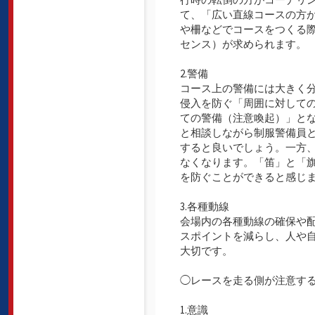
て、「広い直線コースの方
や柵などでコースをつくる
センス）が求められます。
2.警備
コース上の警備には大きく
侵入を防ぐ「周囲に対して
ての警備（注意喚起）」と
と相談しながら制服警備員
すると良いでしょう。一方
なくなります。「笛」と「
を防ぐことができると感じ
3.各種動線
会場内の各種動線の確保や
スポイントを減らし、人や
大切です。
◯レースを走る側が注意す
1.意識