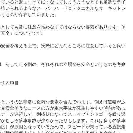
っていると退屈すぎて眠くなってしまうようなとても単調なライ
を強いられるようなスーパーハード＆テクニカルなサーキットレ
いうものが存在していました。
たとしても常に注意を払わなくてはならない要素があります。そ
「安全」についてです。
の安全を考える上で、実際にどんなところに注意していくと良い
側、そして走る側の、それぞれの立場から安全というものを考察
意する項目
スというのは非常に複雑な要素を含んでいます。例えば道幅が広
一見安全そうなコースの方が重大事故が発生しやすい傾向があっ
ーナーが連続して一列棒状になってストップアンドゴーを繰り返
方がむしろ落車事故が少なかったりもします。これは多くの落車
由度）が原因となっているためで、スピードが乗っている直接走
ング時の転倒よりもよりダメージが大きくなる傾向と合わさっ