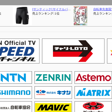
ドバイク始めてみた２巻
(2025-05-21T10:13:06.071-00:00)
21Technology 自転車 ロードバイク 700c ジェットブラック 700×28c シマノ14段変速ギヤ ドロップハンドル 補助ブレーキ搭載 前後キャリパーブレーキ
ROCKBROS ミニラチェットレンチ 自転車 ソケットレンチ
 2,840 位
売上ランキング: 1 位
売上ラ