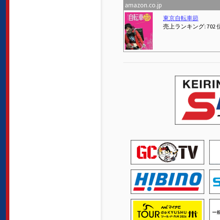
amazon.co.jp
Previous
[サンティック] サイクルパンツ メンズ レーサーパンツ サイクリング ロードバイク インナー 自転車 サイクルウエア パッド付 春 夏 吸汗速乾(ブラック M)
自転車先進国でロー
 位
売上ランキング: 1 位
売上ランキング: