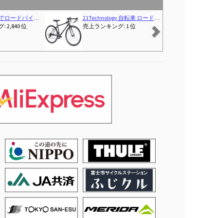
Next
 コンパクト 持ち運び便利 1/4インチ 機械式 H2.5/H3/H4/H5/H6/PH2/SL4/T25 8in1セット 耐久性 合金鋼 簡単操作 自転車整備 メンテナンス用 機械点検 補修 マルチツール ロードバイク MTB クロスバイク 折りたたみ自転車
SM SunniMix 全12カラー 1/10スケール 自転車玩具 ダイキャストバイクモデル, 黒#1
ンキング: 9 位
売上ランキング: 2,760 位