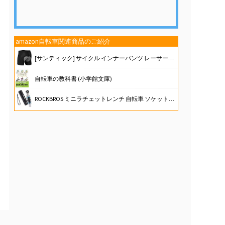
amazon自転車関連商品のご紹介
[サンティック] サイクル インナーパンツ レーサーパンツ パッド付 サイクリングウェア ロードバイク 自転車
自転車の教科書 (小学館文庫)
ROCKBROS ミニラチェットレンチ 自転車 ソケットレンチ コンパクト 持ち運び便利 1/4インチ 機械式 H2.5/H3/H4/H5/H6/PH2/SL4/T25 8in1セット 耐久性 合金鋼 簡単操作 自転車整備 メンテナンス用 機械点検 補修 マルチツール ロードバイク MTB クロスバイク 折りたたみ自転車
新登場【Bone】自転車 工具セット ロードバイク 修理キット 携帯型マルチツール 14-in1 携帯工具ボックス ポータブルツールキット パンク修理キット 自転車 ロードバイク 空気入れ クロスバイク サイクリングツール 軽量コンパクト 携帯工具セット ミニポンプ付き バルブ変換アダプター ツールボトル Bike Portable Tool Kit (パンク修理キット)
自転車泥棒 （字幕版）