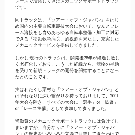
レースで活躍してきたメカニックサポートトラック
です。
同トラックは、「ツアー・オブ・ジャパン」をはじ
め国内の主要自転車競技大会において、なんとフレ
ーム溶接をも含めあらゆる自転車整備・加工に対応
できる「移動救急病院」的役割を果たし、充実した
メカニックサービスを提供してきました。
しかし 現行のトラックは、開発後28年が経過し激し
く老朽化しており、こうした経緯から、競輪の補助
を受けて新規トラックの開発を開始することになっ
たとのことです。
実はわたくし栗村も「ツアー・オブ・ジャパン」と
はそれなりに深い繋がりを持っておりまして、2001
年大会を除き、すべての大会に「選手」or「監督」
or「レース主催」として参加して参りました。
皆勤賞のメカニックサポートトラックには負けてし
まいますが、自分なりに「ツアー・オブ・ジャパ
ン」の歴史をいろいろな立場で目撃してきたわけで