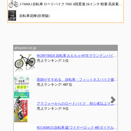
J-TANXJ 自転車 ロードバイク 700C 6段変速 26インチ 軽量 高炭素鋼フレーム クロスバイク ディスクブレーキ 泥除け完備 男女兼用 通勤 通学 旅行 街乗り サイクリング 10 (グレー)
自転車泥棒(吹替版)
決勝レース2 第6戦 アラゴン(スペイン) FIM スーパーバイク/スーパースポーツ世界選手権 2026
通勤自転車から始めるロードバイク生活
amazon.co.jp
Previous
Next
 模型 ダイキャスト ブラック/イエロー
[自転車選手監修]RIVBOSサイクルグローブ サイクリング 自転車 ロードバイク グローブ 手袋 3D 立体 指切り gel入り 耐磨耗性 伸縮性 通気性 男女兼用 夏用 CH
売上ランキング: 1 位
ットネスバイク健康法
(2025-12-29T00:00:01Z)
21Technology 自転車 クロスバイク CL266 マットブラック 700x28cタイヤ シマノ製6段変速ギヤ レボシフター フラットハンドルバー 前後キャリパーブレー
売上ランキング: 1 位
＜マル秘＞自転車講座 (SB新書)
Rondofy 自転車カバー 防水 厚手 破れにくい 【820g 420D 厚手モデル】【 使い捨てバイクカバーにサヨナラ！】 最新型 4箇ワンタッチバックル 風飛び防止 全天候対応 雨避け UV加工 盗難防止 29インチ
(2013-08-22T00:00:00.00
売上ランキング: 17 位
バイク MTB 電動自転車 バイク 軽量 コンパクト 持ち運び便利 長さ130~150cm ブルー
TOWILD A13 自転車 空気入れ 電動 最大130PSI 電動空気入れ ロードバイク対応 携帯 電動ポンプ 仏式/米式バルブ対応 Type-C充電 LED気圧表示 自動停止 コードレス コンパクト ミニエアコンプレッサー 日本語