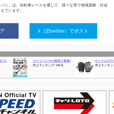
ャパン」は、自転車レースを通じて、様々な形で地域貢献・社会
考えています。
ェア
X（旧twitter）でポスト
E CLUB別冊)
[自転車選手監修]RIVBOSサイクルグローブ サイクリング 自転車 ロードバイク グローブ 手袋 3D 立体 指切り gel入り 耐磨耗性 伸縮性 通気性 男女兼用 夏用 CHG001
Sportneer 自転車 鍵 U字ロック ケーブル付き 縦200×横160mm 電動自動車バッテリーロッ
位
売上ランキング: 1 位
売上ランキング: