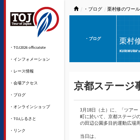
・ブログ
栗村修のワール
・ブログ
栗村
・TOJ2026 officialsite
KURIMURA's
・インフォメーション
・レース情報
・会場アクセス
京都ステージ
・ブログ
・オンラインショップ
3月18日（土）に、「ツア
町に於いて、京都ステージ
・TOJふるさと
の田辺公園多目的運動広場
・リンク
当日は、