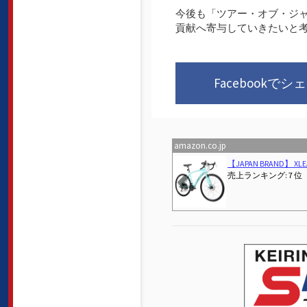
今後も「ツアー・オブ・ジ
貢献へ寄与していきたいと
Facebookでシ
amazon.co.jp
Previous
ロードバイク一人旅入門 (エイムック 4541 BiCYCL
売上ランキング: 342 