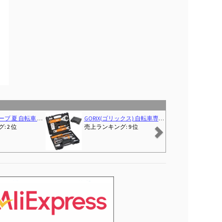
Next
ク 電動アシスト自転車 ママチャリ ロードバイク 駐輪場 通勤用 地球ロック 頑丈 盗難防止 鍵3本付き
MORYTRADE 自転車 おもちゃ MTB マウンテンバイク 模型 ダイキャスト ブラック/イエロー
 6 位
売上ランキング: 1 位