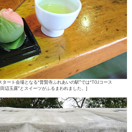
タート会場となる“普賢寺ふれあいの駅”では“TOJコース
“京田辺玉露”とスイーツがふるまわれました。]