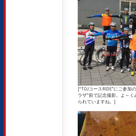
[“TOJコースRIDE”に
ラザ”前で記念撮影。よ～く
られていますね。]