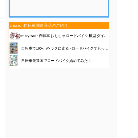
amazon自転車関連商品のご紹介
morytrade 自転車 おもちゃ ロードバイク 模型 ダイキャストカー ロードレーサー 6+ (レッド)
自転車で100kmをラクに走る ~ロードバイクでもっと距離を伸ばしたい人に (大人の自由時間mini)
自転車先進国でロードバイク始めてみた４
J-TANXJ 自転車 ロードバイク 700C 6段変速 26インチ 軽量 高炭素鋼フレーム クロスバイク ディスクブレーキ 泥除け完備 男女兼用 通勤 通学 旅行 街乗り サイクリング 10 (グレー)
【JAPAN BRAND】 XLEAT ロードバイク C550 自転車 21段変速 XR-009 【初乗り、応援。】(ターコイズ)