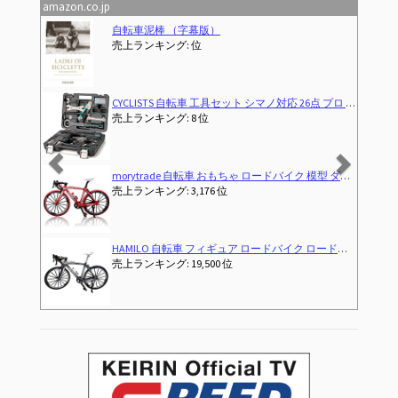
amazon.co.jp
Previous
Next
Sportneer 自転車 鍵 U字ロック ケーブル付き 縦200×横160mm 電動自動車バッテリーロック 電動アシスト自転車 ママチャリ ロードバイク 駐輪場 通勤用 地球ロック 頑丈
売上ランキング: 6 位
ャリなど用 トルクレンチ パンク修理キット ツールボックス付き（CT-K02）
Why Do We Bike?
売上ランキング: 1,814 位
イキャストカー ロードレーサー 6+ (レッド)
PANTHER (パンサー) 自転車模型 おもちゃ 合金1:8スケール ロードバイク MTBマウンテンバイク 卓上置物 大きいサイズ
売上ランキング: 28 位
レース 模型 ミニチュア プラモデル 可動
21Technology 自転車 ロードバイク 700c ジェットブラック 700×28c シマノ14段変速ギヤ ドロップハンドル 補助ブレーキ搭載 前後キャ
売上ランキング: 1 位