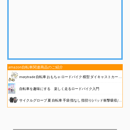
amazon自転車関連商品のご紹介
morytrade 自転車 おもちゃ ロードバイク 模型 ダイキャストカー ロードレーサー 組み立て式 (イエロー)
自転車を趣味にする 楽しく走るロードバイク入門
サイクルグローブ 夏 自転車 手袋 指なし 指切り(パッド衝撃吸収/メッシュ通気性/3D立体/耐磨耗性/滑り止め) サイクリンググローブ ロードバイク 伸縮性 メンズ レディース 男女兼用 (ブラック, L)
【軽量】ロードバイク シマノ製 21段階変速 自転車 700C 700×28c XR-009 シマノ ディスクブレーキ 通勤 通学 【日本企業】 (ブラック)
自転車泥棒(吹替版)