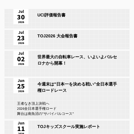
Jul
30
UCI評価報告書
2026
Jul
23
TOJ2026 大会報告書
2026
Jul
02
世界最大の自転車レース、いよいよバルセ
ロナから開幕！
2026
Jun
25
今週末は"日本一を決める戦い”全日本選手
権ロードレース
2026
王者なき頂上決戦へ
2026全日本選手権ロード
舞台は南魚沼の"サバイバルコース"
Jun
11
TOJキッズスクール実施レポート
2026