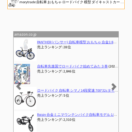
morytrade 自転車 おもちゃ ロードバイク 模型 ダイキャストカー ロードレーサー 組み立て式 (ブラック)
自転車先進国でロードバイク始めてみた４
アラフォーからのロードバイク 初心者以上マニア未満の＜マル秘＞自転車講座 (SB新書)
amazon.co.jp
Previous
Next
 ロードバイク MTBマウンテンバイク 卓上置物 大きいサイズ (Road bike)
J-TANXJ 自転車 ロードバイク 700C 6段変速 26インチ 軽量 高炭素鋼フレーム クロスバイク ディスクブレーキ 泥除け完備 男女兼用 通勤 通学 旅
売上ランキング: 4 位
ドバイク始めてみた３巻
(2025-11-11T00:00:00-00:00)
MORYTRADE 自転車 おもちゃ MTB マウンテンバイク 模型 ダイキャス
 位
売上ランキング: 1 位
ハンドル 補助ブレーキ搭載 前後キャリパーブレーキ 超軽量高炭素鋼フレーム (ホワイト)
[ピクシーパーティ] サイクル パンツ インナーパンツ サイクリングパンツ お尻 痛み軽減 衝撃吸収 自転車 クロスバイク ロードバイク サドル 痛くない 分厚い ゲルクッション ゲルパッド メンズ レディース 
売上ランキング: 7 位
10 RC クローラー 10 4 D90 CC01 装飾用、ブラック
[自転車選手監修]RIVBOSサイクルグローブ サイクリング 自転車 ロードバイク グローブ 手袋 3D 立体 指切り gel入り 耐磨耗性 伸縮性
 位
売上ランキング: 1 位