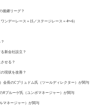
？
ーの後継リーグ？
ワンデーレース＝15／ステージレース＝4〜6）
？
る？
する新会社設立？
上させる？
重の現状を改善？
協会）会長のCプリュドム氏（ツールディレクター）が関与
会長のRプルーゲ氏（ユンボマネージャー）が関与
ルマネージャー）が関与