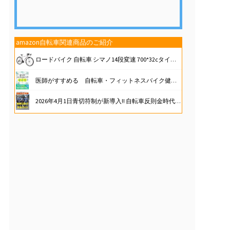
amazon自転車関連商品のご紹介
ロードバイク 自転車 シマノ14段変速 700*32cタイヤ ドロップハンドル 補助ブレーキ搭載 前後キャリパーブレーキ 超軽量高炭素鋼フレーム (ホワイト)
医師がすすめる 自転車・フィットネスバイク健康法
2026年4月1日青切符制が新導入!! 自転車反則金時代到来!最新法改正&安全ガイド (別冊ベストカー)
TOWILD A13 自転車 空気入れ 電動 最大130PSI 電動空気入れ ロードバイク対応 携帯 電動ポンプ 仏式/米式バルブ対応 Type-C充電 LED気圧表示 自動停止 コードレス コンパクト ミニエアコンプレッサー 日本語説明書付き
[サンティック] サイクル インナーパンツ レーサーパンツ パッド付 サイクリングウェア ロードバイク 自転車