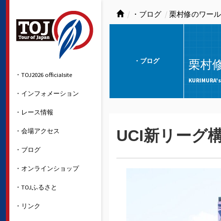
・ブログ
栗村修のワール
・ブログ
栗村
・TOJ2026 officialsite
KURIMURA's
・インフォメーション
・レース情報
・会場アクセス
UCI新リーグ
・ブログ
・オンラインショップ
・TOJふるさと
・リンク