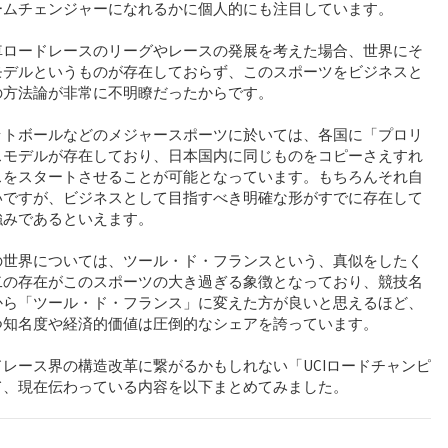
ームチェンジャーになれるかに個人的にも注目しています。
車ロードレースのリーグやレースの発展を考えた場合、世界にそ
モデルというものが存在しておらず、このスポーツをビジネスと
の方法論が非常に不明瞭だったからです。
ットボールなどのメジャースポーツに於いては、各国に「プロリ
スモデルが存在しており、日本国内に同じものをコピーさえすれ
スをスタートさせることが可能となっています。もちろんそれ自
いですが、ビジネスとして目指すべき明確な形がすでに存在して
強みであるといえます。
の世界については、ツール・ド・フランスという、真似をしたく
二の存在がこのスポーツの大き過ぎる象徴となっており、競技名
から「ツール・ド・フランス」に変えた方が良いと思えるほど、
つ知名度や経済的価値は圧倒的なシェアを誇っています。
レース界の構造改革に繋がるかもしれない「UCIロードチャンピ
て、現在伝わっている内容を以下まとめてみました。