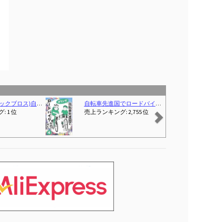
Next
0:00-00:00)
ール 自転車玩具 ダイキャストバイクモデル, 黒#1
J-TANXJ 自転車 ロードバイク 700C 6段変速 26インチ 軽量 高炭素鋼フレーム クロスバイク ディスクブレーキ 泥除け完備 男女兼用 通勤 通学 旅行 街乗り サイクリング 10 (グレー)
Perfeclan 自転車玩具
2,760 位
売上ランキング: 4 位
売上ラ