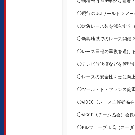
◯新構想は2026年から開始
◯現行のUCIワールドツア
◯対象レース数を減らす？（
◯新興地域でのレース開催
◯レース日程の重複を避け
◯テレビ放映権などを管理
◯レースの安全性を更に向
◯ツール・ド・フランス偏
◯AIOCC（レース主催者
◯AIGCP（チーム協会）
◯Pルフェーブル氏（スーダ