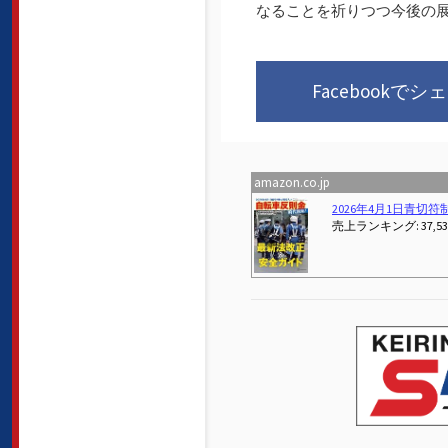
なることを祈りつつ今後の
Facebookでシ
amazon.co.jp
Previous
オーストリアからオーストラリアへ ふたりの自転車大冒険（字幕版）
ROCKBROS(ロックブロス)自転車 マルチツール 自転車工具セット 16in1 多機能 携帯 六角レンチ ソケット 高硬度 持ち運び便利 折りたたみ式
(2026-02-26T00:
売上ランキング: 6,402 位
売上ランキング: 1 位