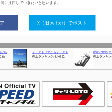
展開に注目していきたいと思います。
ェア
X（旧twitter）でポスト
携帯工具 ロードバイク MTB クロスバイク
00:01Z)
自転車先進国でロードバイク始めてみた４
(2026-04-03T00:0
SM SunniMix 全12カラー 1/10スケ
売上ランキング: 2,755 位
売上ランキング: 