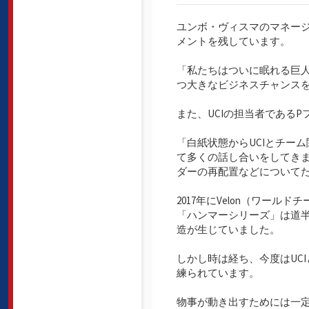
ユンボ・ヴィスマのマネー
メントを残しています。
「私たちはついに眠れる巨
つ大きなビジネスチャンス
また、UCIの担当者である
「白紙状態からUCIとチー
て多くの話し合いをしてき
ダーの再配置などについて
2017年にVelon（ワー
「ハンマーシリーズ」は道半ば
造が生じていました。
しかし時は経ち、今度はUCI
練られています。
物事が動き出すためには一