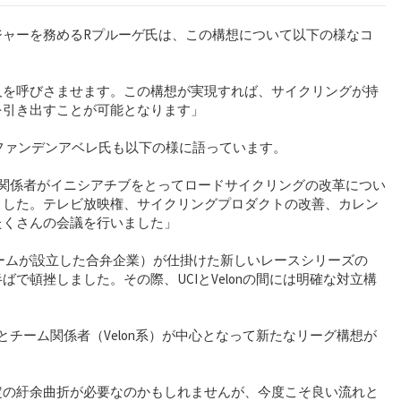
ジャーを務めるRプルーゲ氏は、この構想について以下の様なコ
人を呼びさませます。この構想が実現すれば、サイクリングが持
を引き出すことが可能となります」
Pファンデンアベレ氏も以下の様に語っています。
ム関係者がイニシアチブをとってロードサイクリングの改革につい
ました。テレビ放映権、サイクリングプロダクトの改善、カレン
たくさんの会議を行いました」
ルドチームが設立した合弁企業）が仕掛けた新しいレースシリーズの
で頓挫しました。その際、UCIとVelonの間には明確な対立構
とチーム関係者（Velon系）が中心となって新たなリーグ構想が
定の紆余曲折が必要なのかもしれませんが、今度こそ良い流れと