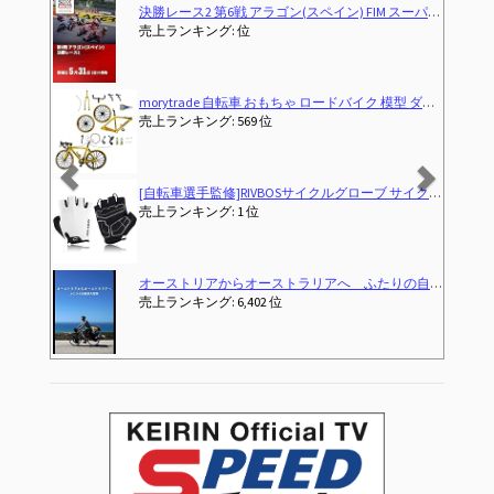
Previous
Next
IM スーパーバイク/スーパースポーツ世界選手権 2026
自転車で100kmをラクに走る ~ロードバイクでもっと距離を伸ばしたい人に (大人
売上ランキング: 90 位
模型 ダイキャストカー ロードレーサー 組み立て式 (イエロー)
自転車先進国でロードバイク始めてみ
位
売上ランキング: 2,840 位
 グローブ 手袋 3D 立体 指切り gel入り 耐磨耗性 伸縮性 通気性 男女兼用 夏用 CHG001
すべてがわかる！ロードバイク メンテナンス入門 (コスミ
売上ランキング: 10 位
アへ ふたりの自転車大冒険（字幕版）
弱虫ペダル SPARE BIKE
 位
売上ランキング: 2,715 位