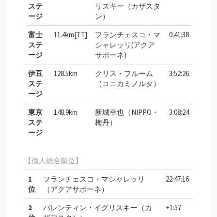
ステ
リスキー（カザスタ
ージ
ン）
富士
11.4km[TT]
フランチェスコ・マ
0:41:38
ステ
シャレッリ(アクア
ージ
サポーネ)
伊豆
128.5km
クリス・フルーム
3:52:26
ステ
（コニカミノルタ）
ージ
東京
148.9km
新城幸也（NIPPO・
3:08:24
ステ
梅丹）
ージ
【個人総合順位】
1
フランチェスコ・マシャレッリ
22:47:16
位
（アクアサポーネ）
2
バレンティン・イグリスキー（カ
+1:57