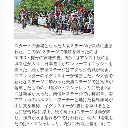
スタートの会場となった大阪ステージは快晴に恵ま
れた。この第1ステージで優勝を飾ったのは
NIPPO・梅丹の宮澤崇史。2位にはアシスト役の新
城幸也が入り、日本選手がワンツーフィニッシュを
飾った。続く奈良ステージはアタック合戦が続き、
スプリンターのイグリスキーが優勝した。今大会で
新たなステージに加わった美濃ステージでは宮澤が
落車したものの、1位のF・マシャレッリに続き2位
には新城が入った。南信州ステージでは柿沼章、南
アフリカのハルマン・フーチーと逃げた福島康司が
山岳賞を獲得。イグリスキーが2勝目を挙げるとと
もに総合1位に浮上。続く富士山ステージは雨が降
り、強風が吹き荒れる中で行われた。個人TTを制し
たのはF・マシャレッリ、2位に2分以上差をつけて