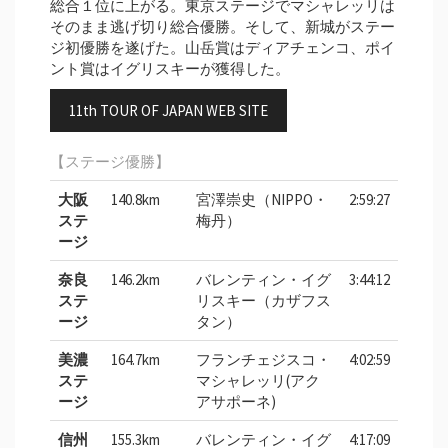
総合１位に上がる。東京ステージでマシャレッリは
そのまま逃げ切り総合優勝。そして、新城がステー
ジ初優勝を遂げた。山岳賞はディアチェンコ、ポイ
ント賞はイグリスキーが獲得した。
11th TOUR OF JAPAN WEB SITE
【ステージ優勝】
大阪
140.8km
宮澤崇史（NIPPO・
2:59:27
ステ
梅丹）
ージ
奈良
146.2km
バレンティン・イグ
3:44:12
ステ
リスキー（カザフス
ージ
タン）
美濃
164.7km
フランチェジスコ・
4:02:59
ステ
マシャレッリ(アク
ージ
アサポーネ)
信州
155.3km
バレンティン・イグ
4:17:09