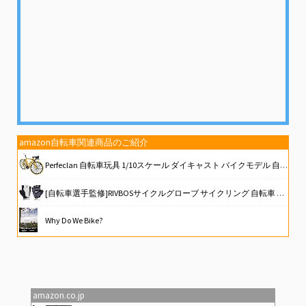
amazon自転車関連商品のご紹介
Perfeclan 自転車玩具 1/10スケール ダイキャスト バイクモデル 自転車モデル 合金レーシング 全12カラー, 黄色#3
[自転車選手監修]RIVBOSサイクルグローブ サイクリング 自転車 ロードバイク グローブ 手袋 3D 立体 指切り gel入り 耐磨耗性 伸縮性 通気性 男女兼用 夏用 CHG001
Why Do We Bike?
自転車先進国でロードバイク始めてみた２巻
[CRSHIP] ロードバイク 自転車 キーホルダー 鍵 自転車の鍵 おしゃれ メンズ レディース 可愛い じてんしゃ [並行輸入品]
amazon.co.jp