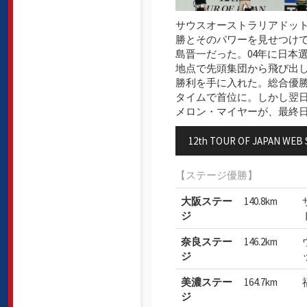
サウスオーストラリアドット
勝とそのパワーを見せつけ
島晋一だった。04年に日本
地点で先頭集団から飛び出
勝利を手に入れた。総合優
タイムで首位に。しかし翌日
メロン・マイヤーが、最終
12th TOUR OF JAPAN WEB 
【ステージ優勝】
大阪ステー
140.8km
ジ
奈良ステー
146.2km
ジ
美濃ステー
164.7km
ジ