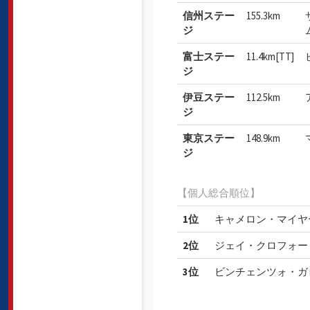
信州ステー
155.3km
ジ
富士ステー
11.4km[TT]
ジ
伊豆ステー
112.5km
ジ
東京ステー
148.9km
ジ
【個人総合順位】
1位
キャメロン・マイヤ
2位
ジェイ・クロフォー
3位
ビンチェンツォ・ガロ