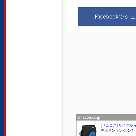
Facebookでシ
amazon.co.jp
Previous
[サムコス] サイクル インナーパンツ 3Dゲルパッド 衝撃吸収 痛み軽減 自転車用 レーサーパンツ スポーツ メンズ 伸縮性 柔軟性 速乾 通気性 吸汗 サイクルウェア マウンテンバイク (JP, アルファベット, L, ブルー)
売上ランキング: 2 位