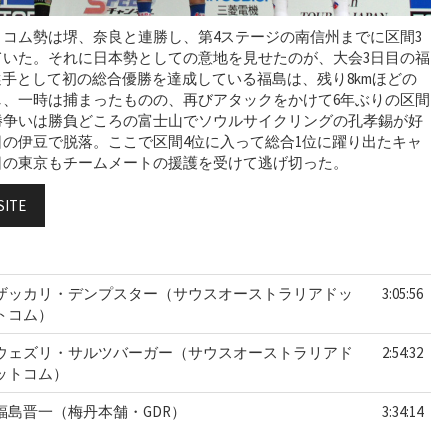
コム勢は堺、奈良と連勝し、第4ステージの南信州までに区間3
ていた。それに日本勢としての意地を見せたのが、大会3日目の福
選手として初の総合優勝を達成している福島は、残り8kmほどの
し、一時は捕まったものの、再びアタックをかけて6年ぶりの区間
勝争いは勝負どころの富士山でソウルサイクリングの孔孝錫が好
の伊豆で脱落。ここで区間4位に入って総合1位に躍り出たキャ
日の東京もチームメートの援護を受けて逃げ切った。
SITE
ザッカリ・デンプスター（サウスオーストラリアドッ
3:05:56
トコム）
ウェズリ・サルツバーガー（サウスオーストラリアド
2:54:32
ットコム）
福島晋一（梅丹本舗・GDR）
3:34:14