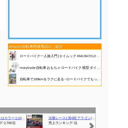
amazon自転車関連商品のご紹介
ロードバイク一人旅入門 (エイムック 4541 BiCYCLE CLUB別冊)
morytrade 自転車 おもちゃ ロードバイク 模型 ダイキャストカー ロードレーサー 組み立て式 (ブラック)
自転車で100kmをラクに走る ~ロードバイクでもっと距離を伸ばしたい人に (大人の自由時間mini)
SM SunniMix 全12カラー 1/10スケール 自転車玩具 ダイキャストバイクモデル, 黒#1
サイクルグローブ 夏 自転車 手袋 指なし 指切り(パッド衝撃吸収/メッシュ通気性/3D立体/耐磨耗性/滑り止め) サイクリンググローブ ロードバイク 伸縮性 メンズ レディース 男女兼用 (ブラック, L)
Next
1Z)
決勝レース2 第6戦 アラゴン(スペイン) FIM スーパーバイク/スーパースポーツ世界選手権 2026
[CRSHIP] ロードバイク 自転車 キーホルダー 鍵 自転車の鍵 おしゃれ メンズ レディース 
売上ランキング: 位
売上ランキング: 2,90