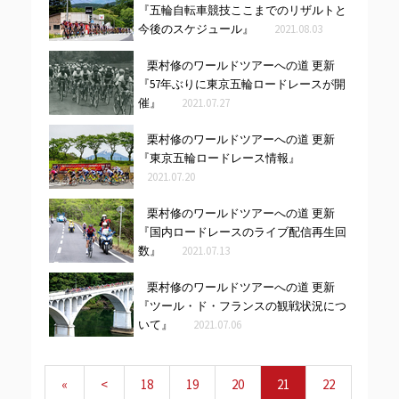
『五輪自転車競技ここまでのリザルトと
今後のスケジュール』
2021.08.03
栗村修のワールドツアーへの道 更新
『57年ぶりに東京五輪ロードレースが開
催』
2021.07.27
栗村修のワールドツアーへの道 更新
『東京五輪ロードレース情報』
2021.07.20
栗村修のワールドツアーへの道 更新
『国内ロードレースのライブ配信再生回
数』
2021.07.13
栗村修のワールドツアーへの道 更新
『ツール・ド・フランスの観戦状況につ
いて』
2021.07.06
«
<
18
19
20
21
22