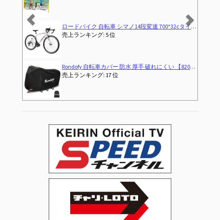
ロードバイク 自転車 シマノ14段変速 700*32cタイヤ ドロップハンドル 補助ブレーキ搭載 前後キャリパーブレーキ 超軽量高炭素鋼フレーム (ホワイト)
売上ランキング: 5 位
Rondofy 自転車カバー 防水 厚手 破れにくい 【820g 420D 厚手モデル】【 使い捨てバイクカバーにサヨナラ！】 最新型 4箇ワンタッチバックル 風飛び防止 全天候対応 雨避け UV加工 盗難防止 29インチまで対応
売上ランキング: 17 位