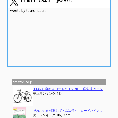
TOUR OF JAPAN X（旧twitter）
Tweets by tourofjapan
amazon.co.jp
Previous
Next
J-TANXJ 自転車 ロードバイク 700C 6段変速 26インチ 軽量 高炭素鋼フレーム クロスバイク ディスクブレーキ 泥除け完備 男女兼用 通勤 通学 旅行 街乗り サイクリング 10 (グレー)
売上ランキング: 4 位
それでも自転車おばさんは行く ロードバイクに乗る主婦のつぶやき
売上ランキング: 282,717 位