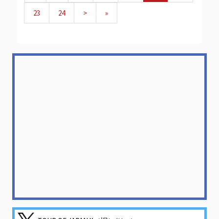
23
24
>
»