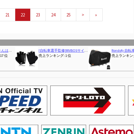
21
22
23
24
25
>
»
主婦のつぶやき
[自転車選手監修]RIVBOSサイクルグローブ サイクリング 自転車 ロードバイク グローブ 手袋 3D 立体 指切り gel入り 耐磨耗性 伸縮性 通気性 男女兼用 夏用 CHG001
(2026-05-29T00:00:01Z)
Rondofy 自転車カバー 防水 厚手 破れにくい 【820g 420D 厚手モデル】【 使い捨てバイクカバーにサヨナ
17 位
売上ランキング: 1 位
売上ランキング: