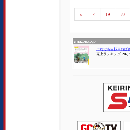
«
<
19
20
amazon.co.jp
Previous
それでも自転車おばさんは行く ロードバイクに乗る
売上ランキング: 282,7