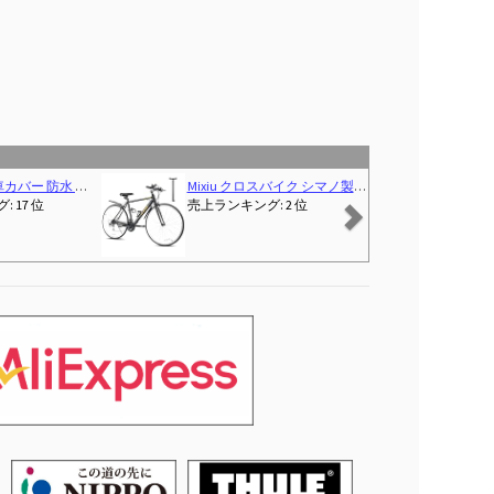
Next
ラ！】 最新型 4箇ワンタッチバックル 風飛び防止 全天候対応 雨避け UV加工 盗難防止 29インチまで対応
Mixiu クロスバイク シマノ製21段変速 自転車 700C 27インチ相当 高炭素鋼フレーム 軽量 クロスバイク 男女兼用 通勤 通学 旅行 街乗り マウンテンバイク 空気入れ付き、前後泥除け、ワイヤーロック、ライト、反射板、コップホルダー (ブラック)
 17 位
売上ランキング: 2 位