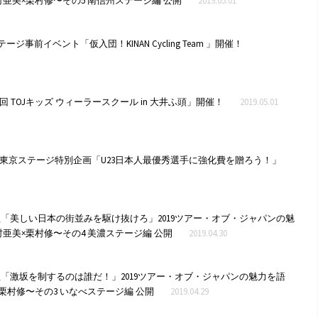
亜美×栗村修〜その5 南信州ステージ編 公開
2019.05.01
ージ事前イベント「仮入団！KINAN Cycling Team 」開催！
3回 TOJキッズ ウィーラースクール in 大井ふ頭」開催！
2019.05.01
と 東京ステージ特別企画「U23日本人最優秀選手に強化費を贈ろう！」
「美しい日本の街並みを駆け抜けろ」2019ツアー・オブ・ジャパンの魅
亜美×栗村修〜その4 美濃ステージ編 公開
2019.04.30
「激坂を制するのは誰だ！」2019ツアー・オブ・ジャパンの魅力を語
栗村修〜その3 いなべステージ編 公開
2019.04.29