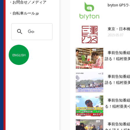
・お問合せ／メディア
bryton G
・自転車ルール.jp
東京・日本
2019.05.07
事前告知番組
ENGLISH
語る！稲村亜美
事前告知番組
語る！稲村亜美
事前告知番組
る！稲村亜美×
事前告知番組