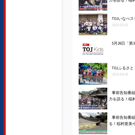
力を語る！稲村
TOJいなべステ
2019.05.01
5月26日「第
TOJふるさ
2019.04.30
事前告知番組
力を語る！稲村
事前告知番組
る！稲村亜美×