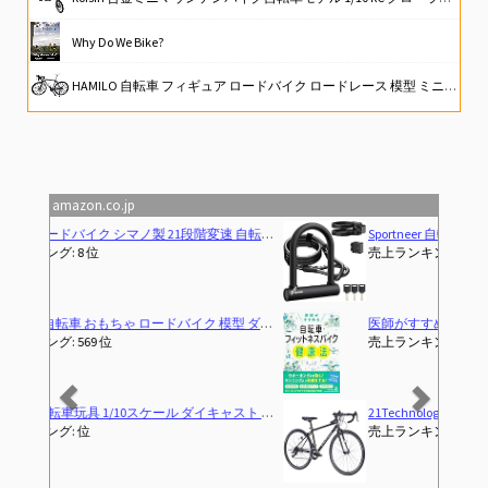
Why Do We Bike?
HAMILO 自転車 フィギュア ロードバイク ロードレース 模型 ミニチュア プラモデル 可動
栗村修のロードバイクトレーニング
自転車先進国でロードバイク始めてみた３巻
amazon.co.jp
Previous
Next
Sportneer 自転車 鍵 U字ロック ケーブル付き 縦200×横160mm 電動自動車バッテリーロック 電動アシスト自転車 ママチャリ ロードバイク 駐輪場 通勤用 地球ロック 頑丈 盗難防止 鍵3本付き
売上ランキング: 6 位
医師がすすめる 自転車・フィットネスバイク健康法
(2025
売上ランキング: 487 位
21Technology 自転車 ロードバイク 700c ジェットブラック 700×28c シマノ14段変速ギヤ ドロップハンドル 補助ブレーキ搭載 前後キャリパーブレーキ
売上ランキング: 1 位