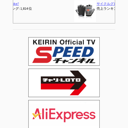
サイクルグローブ 夏 自転車 手袋 指なし 指切り(パッド衝撃吸収/メッシュ通気性/3D立体/耐磨耗性/滑り止め) サイクリンググローブ ロードバイク 伸縮性 メンズ レディース 男女兼用 (ブラック, L)
売上ランキング: 2 位