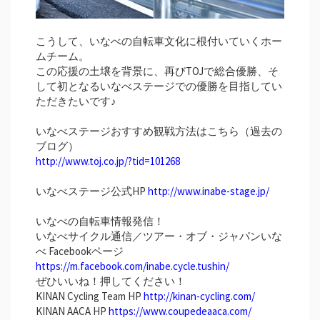
こうして、いなべの自転車文化に根付いていくホー
ムチーム。
この応援の土壌を背景に、再びTOJで総合優勝、そ
して初となるいなべステージでの優勝を目指してい
ただきたいです♪
いなべステージおすすめ観戦方法はこちら（過去の
ブログ）
http://www.toj.co.jp/?tid=101268
いなべステージ公式HP
http://www.inabe-stage.jp/
いなべの自転車情報発信！
いなべサイクル通信／ツアー・オブ・ジャパンいな
べ Facebookページ
https://m.facebook.com/inabe.cycle.tushin/
ぜひいいね！押してください！
KINAN Cycling Team HP
http://kinan-cycling.com/
KINAN AACA HP
https://www.coupedeaaca.com/