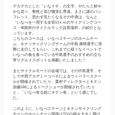
デカデカとした「いなイチ」の文字、やたらと鮮や
かな花々、整然と並び微笑む男達。まさに謎のパン
フレット。思わず見たくなるその中身は、なんと
「いなべを一周する全長53ｋｍのサイクリングコー
ス・45箇所のサイクルラック設置場所」の紹介とな
っています。
こちらのコースは、いなべステージのホームチー
ム、キナンサイクリングチームの中島 康晴選手に実
際に走行してもらい、これまでに様々なイベントで
いなべの食を食べている中島選手のおすすめの立ち
寄りグルメスポットも掲載いたしました！
またサイクルモードの会場では、その中島選手、そ
して中西アカデミーコーチによるウィーラースクー
ルが開催されていたり、栗村ディレクターとキナン
加藤GMによるトークショーが開催されていたり
と、「いなべ有る処にキナン有」という感じでし
た。
このように、いなべステージとキナンサイクリング
チームのホームチーム関係はTOJの枠を大きく飛び