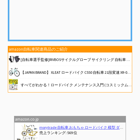
amazon自転車関連商品のご紹介
[自転車選手監修]RIVBOSサイクルグローブ サイクリング 自転車 ロードバイク グローブ 手袋 3D 立体 指切り gel入り 耐磨耗性 伸縮性 通気性 男女兼用 夏用 CHG001
【JAPAN BRAND】 XLEAT ロードバイク C550 自転車 21段変速 XR-009 【初乗り、応援。】(ターコイズ)
すべてがわかる！ロードバイク メンテナンス入門 (コスミックムック)
Sportneer 自転車 鍵 U字ロック ケーブル付き 縦200×横160mm 電動自動車バッテリーロック 電動アシスト自転車 ママチャリ ロードバイク 駐輪場 通勤用 地球ロック 頑丈 盗難防止 鍵3本付き
21Technology 自転車 ロードバイク GT100S マットブラック/グリーン 700x28cタイヤ シマノ14段変速ギヤ ドロップハンドル 補助ブレーキ付き 前後キャリパーブレーキ
amazon.co.jp
Previous
Next
morytrade 自転車 おもちゃ ロードバイク 模型 ダイキャストカー ロードレーサー 組み立て式 (イエロー)
売上ランキング: 569 位