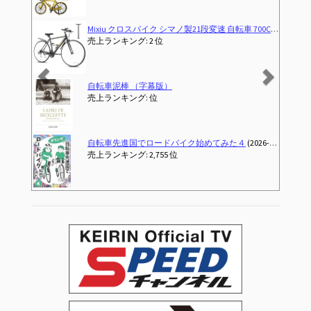
Mixiu クロスバイク シマノ製21段変速 自転車 700C 27インチ相当 高炭素鋼フレーム 軽量 クロスバイク 男女兼用 通勤 通学 旅行 街乗り マウンテンバイク 空気入れ付き、前後泥除け、ワイヤーロック、ライト、反射板、コップホルダー (ブラック)
売上ランキング: 2 位
自転車泥棒 （字幕版）
売上ランキング: 位
自転車先進国でロードバイク始めてみた４
(2026-04-03T00:00:00-00:00)
売上ランキング: 2,755 位