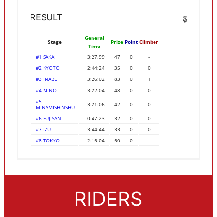
RESULT
General
Stage
Prize
Point
Climber
Time
#1 SAKAI
3:27.99
47
0
-
#2 KYOTO
2:44:24
35
0
0
#3 INABE
3:26:02
83
0
1
#4 MINO
3:22:04
48
0
0
#5
3:21:06
42
0
0
MINAMISHINSHU
#6 FUJISAN
0:47:23
32
0
0
#7 IZU
3:44:44
33
0
0
#8 TOKYO
2:15:04
50
0
-
RIDERS