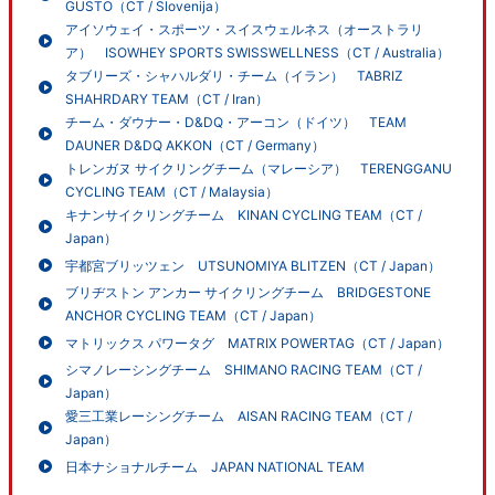
GUSTO（CT / Slovenija）
アイソウェイ・スポーツ・スイスウェルネス（オーストラリ
ア） ISOWHEY SPORTS SWISSWELLNESS（CT / Australia）
タブリーズ・シャハルダリ・チーム（イラン） TABRIZ
SHAHRDARY TEAM（CT / Iran）
チーム・ダウナー・D&DQ・アーコン（ドイツ） TEAM
DAUNER D&DQ AKKON（CT / Germany）
トレンガヌ サイクリングチーム（マレーシア） TERENGGANU
CYCLING TEAM（CT / Malaysia）
キナンサイクリングチーム KINAN CYCLING TEAM（CT /
Japan）
宇都宮ブリッツェン UTSUNOMIYA BLITZEN（CT / Japan）
ブリヂストン アンカー サイクリングチーム BRIDGESTONE
ANCHOR CYCLING TEAM（CT / Japan）
マトリックス パワータグ MATRIX POWERTAG（CT / Japan）
シマノレーシングチーム SHIMANO RACING TEAM（CT /
Japan）
愛三工業レーシングチーム AISAN RACING TEAM（CT /
Japan）
日本ナショナルチーム JAPAN NATIONAL TEAM