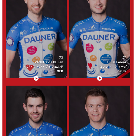
73
74
VAN PUYVELDE Jan
FIEGE Lorenz
ヤン・ファン・プイフェルデ
ロレンツ・フィーガ
GER
GER