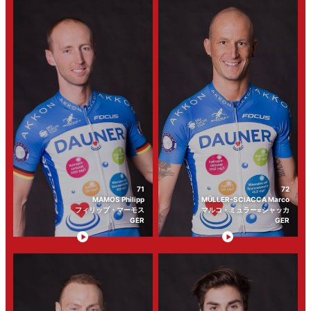
71
72
MAMOS Philipp
MÜLLER-SCIACCA Marco
フィリップ・マーモス
マルコ・ミュラー=シャッカ
GER
GER