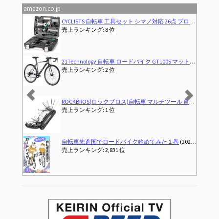
amazon.co.jp
Previous
Next
CYCLISTS 自転車 工具セット シマノ対応 26点 プロ ロードバイク、クロスバイク、ママチャリなど用 トルクレンチ パンク修理キット ツールボックス付き（CT-K02）
売上ランキング: 8 位
21Technology 自転車 ロードバイク GT100S マットブラック/グリーン 700x28cタイヤ シマノ14段変速ギヤ ドロップハンドル 補助ブレーキ付き 前後キャリパーブレーキ
売上ランキング: 2 位
ROCKBROS(ロックブロス)自転車 マルチツール 自転車工具セット 16in1 多機能 携帯 六角レンチ ソケット 高硬度 持ち運び便利 折りたたみ式携帯工具 ロードバイク MTB クロスバイク
売上ランキング: 1 位
自転車先進国でロードバイク始めてみた１巻
(2025-05-16T21:43:06.349-00:00)
売上ランキング: 2,831 位