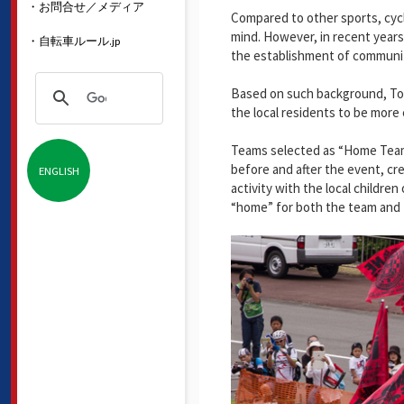
・お問合せ／メディア
Compared to other sports, cycl
mind. However, in recent years
・自転車ルール.jp
the establishment of communi
Based on such background, To
the local residents to be more 
Teams selected as “Home Team” 
before and after the event, 
ENGLISH
activity with the local children
“home” for both the team and