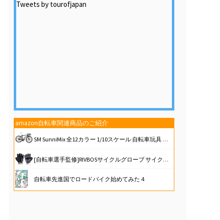
Tweets by tourofjapan
amazon自転車関連商品のご紹介
SM SunniMix 全12カラー 1/10スケール 自転車玩具 ダイキャストバイクモデル, 黒#1
[自転車選手監修]RIVBOSサイクルグローブ サイクリング 自転車 ロードバイク グローブ 手袋 3D 立体 指切り gel入り 耐磨耗性 伸縮性 通気性 男女兼用 夏用 CHG001
自転車先進国でロードバイク始めてみた４
CYCLISTS 自転車 工具セット シマノ対応 26点 プロ ロードバイク、クロスバイク、ママチャリなど用 トルクレンチ パンク修理キット ツールボックス付き（CT-K02）
【軽量】ロードバイク シマノ製 21段階変速 自転車 700C 700×28c XR-009 シマノ ディスクブレーキ 通勤 通学 【日本企業】 (ブラック)