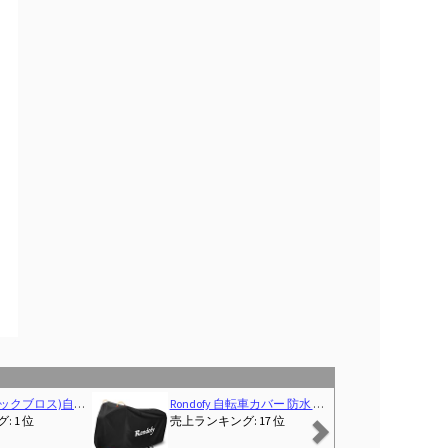
Next
イク MTB クロスバイク
Rondofy 自転車カバー 防水 厚手 破れにくい 【820g 420D 厚手モデル】【 使い捨てバイクカバーにサヨナラ！】 最新型 4箇ワンタッチバックル 風飛び防止 全天候対応 雨避け UV加工 盗難防止 29インチまで対応
[サムコス] サイクル インナーパンツ 3Dゲルパッド 衝撃吸収 痛み軽減 自転車用 レーサーパンツ スポーツ メンズ 伸縮性 柔軟性 速乾 
売上ランキング: 17 位
売上ランキング: 