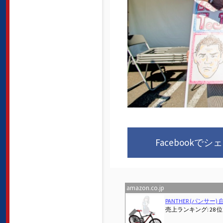
Facebookでシ
amazon.co.jp
Previous
PANTHER (パンサー) 自転車模型 おもちゃ 合金1:8スケール ロードバイク MTBマウンテンバイク 卓上置物 大きいサイズ (MTB)
売上ランキング: 28 位