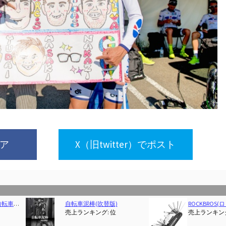
ェア
X（旧twitter）でポスト
自転車泥棒(吹替版)
ROCKBROS(ロックブロス)自転車 マルチツール 自転車工具セット 16in1 多機能 携帯 六角レンチ ソケット 高硬度 持ち運び便利 折りたたみ式携帯工具 ロードバ
売上ランキング: 位
売上ランキング: 1 位