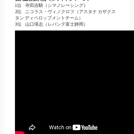
1位 寺田吉騎（シマノレーシング）
2位 ニコラス・ヴィノクロフ（アスタナ カザクス
タン ディベロップメントチーム）
3位 山口瑛志（レバンテ富士静岡）