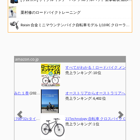
栗村修のロードバイクトレーニング
Roisin 合金ミニマウンテンバイク自転車モデル 1/10 RC クローラー 10 4 D90 CC01 装飾用、ブラック
ROCKBROS(ロックブロス)自転車 マルチツール 自転車工具セット 16in1 多機能 携帯 六角レンチ ソケット 高硬度 持ち運び便利 折りたたみ式携帯工具 ロードバイク MTB クロスバイク
GORIX(ゴリックス) 自転車専用工具セット [シマノ対応] 自転車工具セット 自転車 ロードバイク メンテナンス パーツ交換 プロ向き TBXシリーズ (20点セット (TBX1) )
amazon.co.jp
Previous
Next
すべてがわかる！ロードバイク メンテナンス入門 (コスミックムック)
売上ランキング: 10 位
オーストリアからオーストラリアへ ふたりの自転車大冒険（字幕版）
売上ランキング: 6,402 位
21Technology 自転車 クロスバイク CL266 マットブラック 700x28cタイヤ シマノ製6段変速ギヤ レボシフター フラットハンドルバー 前後キャリパーブレーキ
売上ランキング: 1 位