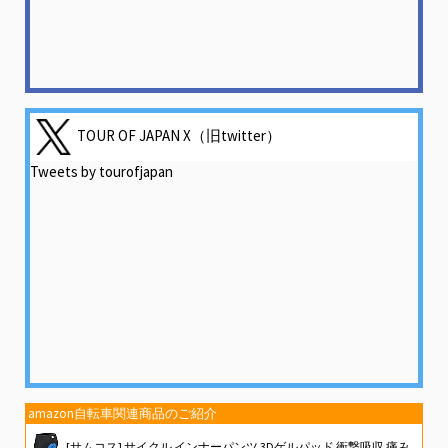
TOUR OF JAPAN X（旧twitter）
Tweets by tourofjapan
amazon自転車関連商品のご紹介
[サムコス] サイクル インナーパンツ 3Dゲルパッド 衝撃吸収 痛み軽減 自転車用 レーサーパンツ スポーツ メンズ 伸縮性 柔軟性 速乾 通気性 吸汗 サイクルウェア マウンテンバイク (JP, アルファベット, L, ブルー)