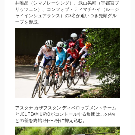
井唯晶（シマノレーシング）、武山晃輔（宇都宮ブ
リッツェン）、コンフォブ・ティマチャイ（ルージ
ャイインシュアランス）の3名が追いつき先頭グル
ープを形成。
アスタナ カザフスタン ディベロップメントチーム
とJCL TEAM UKYOがコントールする集団はこの4名
との差を終始1分〜2分に抑え込む。