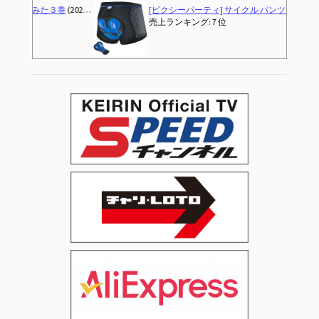
[ピクシーパーティ] サイクル パンツ インナーパンツ サイクリングパンツ お尻 痛み軽減 衝撃吸収 自転車 クロスバイク ロードバイク サドル 痛くない 分厚い ゲルクッション ゲルパッド メンズ レディース 夏 (XXXL, ブルー) 誕生日 プレゼント
売上ランキング: 7 位