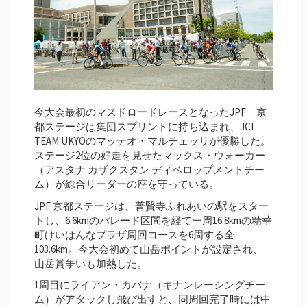
今大会最初のマスドロードレースとなったJPF 京
都ステージは集団スプリントに持ち込まれ、JCL
TEAM UKYOのマッテオ・マルチェッリが優勝した。
ステージ2位の好走を見せたマックス・ウォーカー
（アスタナ カザクスタン ディベロップメントチー
ム）が総合リーダーの座を守っている。
JPF 京都ステージは、普賢寺ふれあいの駅をスター
トし、6.6kmのパレード区間を経て一周16.8kmの精華
町けいはんなプラザ周回コースを6周する全
103.6km。今大会初めて山岳ポイントが設定され、
山岳賞争いも加熱した。
1周目にライアン・カバナ（キナンレーシングチー
ム）がアタックし飛び出すと、同周回完了時には中