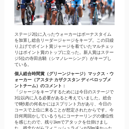
ステージ2位に入ったウォーカーはボーナスタイム
を加算し総合リーダージャージをキープ。この日繰
り上げでポイント賞ジャージを着ていたマルチェッ
リはポイント賞のトップに立った。新人賞はステー
ジ5位の寺田吉騎（シマノレーシング）がキープし
ている。
個⼈総合時間賞（グリーンジャージ）マックス・ウ
ォーカー（アスタナ カザクスタン ディベロップメ
ントチーム）のコメント：
「ジャージをキープするためには今日のステージで
3位以内に入る必要があると考えていました。総合
で8秒差の何名かにはスプリント力があり、今日の
コースで上位に来ることが想定されたからです。今
日何周回かしているうちにコーナーリングの優位性
を感じたので、残り1kmでアタックを仕掛けまし
た。残念ながらフィニッシュラインが50m遠かった