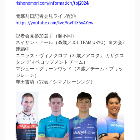
rishonomori.com/information/toj2024/
開幕前日記者会見ライブ配信
https://youtube.com/live/VwPJX5yAYew
記者会見参加選手（順不同）
ネイサン・アール（35歳／JCL TEAM UKYO）※大会2
連覇中
ニコラス・ヴィノクロフ（21歳／アスタナ カザクス
タン ディベロップメント チーム）
マシュー・グリーンウッド（21歳／チーム・ブリッ
ジレーン）
寺田吉騎（22歳／シマノレーシング）