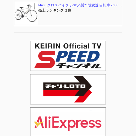
Mixiu クロスバイク シマノ製21段変速 自転車 700C 27インチ相当 高炭素鋼フレーム 軽量 クロスバイク 男女兼用 通勤 通学 旅行 街乗り マウンテンバイク 空気入れ付き、前後泥除け、ワイヤーロック、ライト、反射板、コップホルダー (ホワイト)
売上ランキング: 2 位