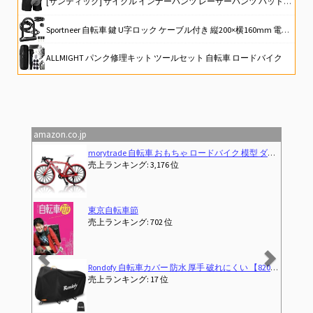
[サンティック] サイクル インナーパンツ レーサーパンツ パッド付 サイクリングウェア ロードバイク 自転車
Sportneer 自転車 鍵 U字ロック ケーブル付き 縦200×横160mm 電動自動車バッテリーロック 電動アシスト自転車 ママチャリ ロードバイク 駐輪場 通勤用 地球ロック 頑丈 盗難防止 鍵3本付き
ALLMIGHT パンク修理キット ツールセット 自転車 ロードバイク
自転車先進国でロードバイク始めてみた４
自転車で100kmをラクに走る ~ロードバイクでもっと距離を伸ばしたい人に (大人の自由時間mini)
amazon.co.jp
Previous
Next
morytrade 自転車 おもちゃ ロードバイク 模型 ダイキャストカー ロードレーサー 6+ (レッド)
売上ランキング: 3,176 位
東京自転車節
売上ランキング: 702 位
Rondofy 自転車カバー 防水 厚手 破れにくい 【820g 420D 厚手モデル】【 使い捨てバイクカバーにサヨナラ！】 最新型 4箇ワンタッチバックル 風飛び防止 全天候対応 雨避け UV加工 盗難防止 29インチまで対応
売上ランキング: 17 位