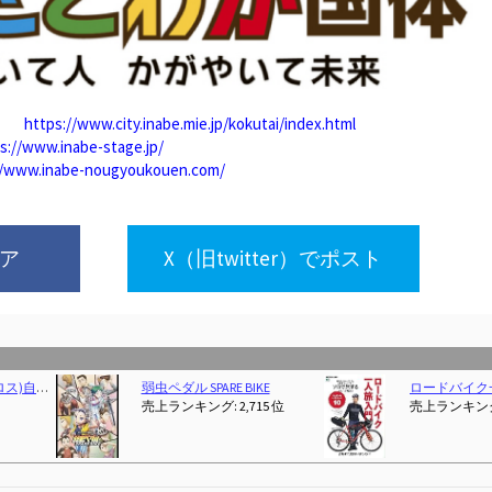
P）
https://www.city.inabe.mie.jp/kokutai/index.html
s://www.inabe-stage.jp/
//www.inabe-nougyoukouen.com/
ェア
X（旧twitter）でポスト
(タツミムック)
MORYTRADE 自転車 おもちゃ MTB マウンテンバイク 模型 ダイキャスト ブラック/イエロー
(2026-02-28T00:00:01Z)
それでも自転車おばさんは行く ロ
売上ランキング: 1 位
売上ランキング: 