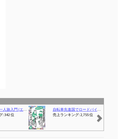
Next
ードバイクに乗る主婦のつぶやき
走れ自転車（字幕版）
(2026-05-29T00:00:01Z)
282,717 位
売上ランキング: 位