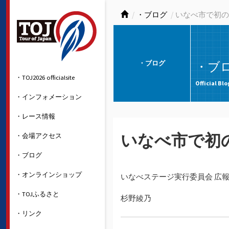
・ブログ
いなべ市で初の
・ブログ
・ブ
・TOJ2026 officialsite
Official Blo
・インフォメーション
・レース情報
・会場アクセス
いなべ市で初
・ブログ
・オンラインショップ
いなべステージ実行委員会 広
・TOJふるさと
杉野綾乃
・リンク