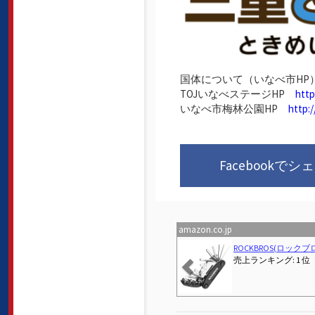
国体について（いなべ市H
TOJいなべステージHP
http
いなべ市梅林公園HP
http:
Facebookでシ
amazon.co.jp
Previous
折りたたみ自転車&スモールバイクカタログ2026 
売上ランキング: 37 位