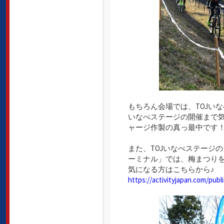
もちろん会場では、TOJい
いなべステージの開催まで気
ャージ作製の真っ最中です
また、TOJいなべステージ
ーミナル」では、梅まつりをe
気になる方はこちらから♪
https://activityjapan.com/publ