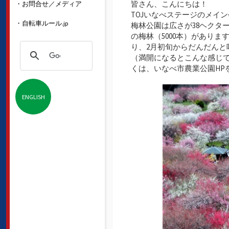
皆さん、こんにちは！
・お問合せ／メディア
TOJいなべステージのメイ
・自転車ルール.jp
梅林公園は広さが38ヘクタ
の梅林（5000本）があり
り、2月初旬からだんだん
（満開になるとこんな感じ
くは、いなべ市農業公園HP
ENGLISH