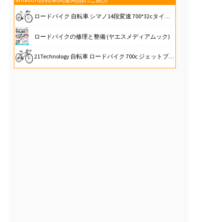
ロードバイク 自転車 シマノ14段変速 700*32cタイヤ ドロップハンドル 補助ブレーキ搭載 前後キャリパーブレーキ 超軽量高炭素鋼フレーム (ホワイト)
ロードバイクの修理と整備 (ヤエスメディアムック)
21Technology 自転車 ロードバイク 700c ジェットブラック 700×28c シマノ14段変速ギヤ ドロップハンドル 補助ブレーキ搭載 前後キャリパーブレーキ
自転車泥棒(吹替版)
Perfeclan 自転車玩具 1/10スケール ダイキャスト バイクモデル 自転車モデル 合金レーシング 全12カラー, 黄色#3