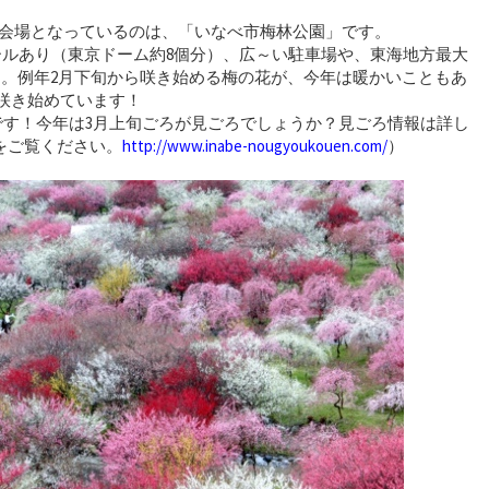
ン会場となっているのは、「いなべ市梅林公園」です。
ールあり（東京ドーム約8個分）、広～い駐車場や、東海地方最大
ます。例年2月下旬から咲き始める梅の花が、今年は暖かいこともあ
と咲き始めています！
です！今年は3月上旬ごろが見ごろでしょうか？見ごろ情報は詳し
をご覧ください。
http://www.inabe-nougyoukouen.com/
）