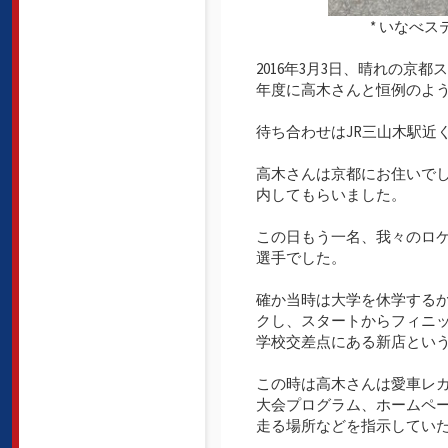
* いなべ
2016年3月3日、晴れの
年度に高木さんと恒例のよ
待ち合わせはJR三山木駅近
高木さんは京都にお住いで
内してもらいました。
この日もう一名、我々のロ
選手でした。
確か当時は大学を休学する
クし、スタートからフィニッ
学校交差点にある新店とい
この時は高木さんは愛車レ
大会プログラム、ホームペ
走る場所などを指示してい