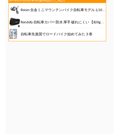
Roisin 合金ミニマウンテンバイク自転車モデル 1/10 RC クローラー 10 4 D90 CC01 装飾用、ブラック
Rondofy 自転車カバー 防水 厚手 破れにくい 【820g 420D 厚手モデル】【 使い捨てバイクカバーにサヨナラ！】 最新型 4箇ワンタッチバックル 風飛び防止 全天候対応 雨避け UV加工 盗難防止 29インチまで対応
自転車先進国でロードバイク始めてみた３巻
[ピクシーパーティ] サイクル パンツ インナーパンツ サイクリングパンツ お尻 痛み軽減 衝撃吸収 自転車 クロスバイク ロードバイク サドル 痛くない 分厚い ゲルクッション ゲルパッド メンズ レディース 夏 (XXXL, ブルー) 誕生日 プレゼント
morytrade 自転車 おもちゃ ロードバイク 模型 ダイキャストカー ロードレーサー 6+ (レッド)