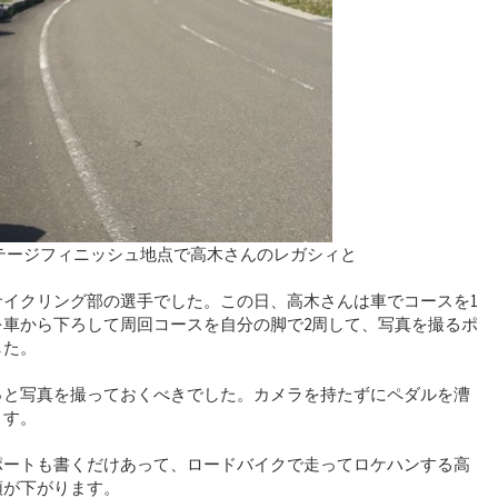
ステージフィニッシュ地点で高木さんのレガシィと
サイクリング部の選手でした。この日、高木さんは車でコースを1
を車から下ろして周回コースを自分の脚で2周して、写真を撮るポ
した。
っと写真を撮っておくべきでした。カメラを持たずにペダルを漕
ます。
ポートも書くだけあって、ロードバイクで走ってロケハンする高
頭が下がります。