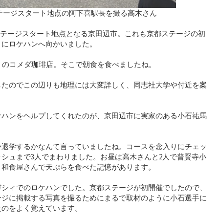
ステージスタート地点の阿下喜駅長を撮る高木さん
京都ステージスタート地点となる京田辺市。これも京都ステージの初
うにロケハンへ向かいました。
くのコメダ珈琲店。そこで朝食を食べましたね。
したのでこの辺りも地理には大変詳しく、同志社大学や付近を案
ケハンをヘルプしてくれたのが、京田辺市に実家のある小石祐馬
か退学するかなんて言っていましたね。コースを念入りにチェッ
シュまで3人でまわりました。お昼は高木さんと2人で普賢寺小
う和食屋さんで天ぷらを食べた記憶があります。
ガシィでのロケハンでした。京都ステージが初開催でしたので、
ージに掲載する写真を撮るためにまるで取材のように小石選手に
たのをよく覚えています。