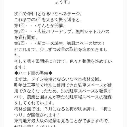
ようす」
次回で4回目となるいなべステージ。
これまでの3回を大きく振り返ると、
第1回・・・なんとか開催。
第2回・・・広報パワーアップ。無料シャトルバス
を運行開始。
第3回・・・新コース誕生、観戦スペース増大！
とこれまで、少しずつ改善の取組を進めてきまし
た。
そして第４回開催に向けて、色々と整備を進めてい
ます！
◆ハード面の準備◆
まずは、メイン会場となるいなべ市梅林公園。
昨年は工事前で特別に使用できた駐車スペースが使
用できなくなったため、別の駐車スペースを確保す
べく、農業公園さんが新たな駐車場スペースの確保
をしてくれています。
梅林公園では、３月になると梅が咲き誇り、「梅ま
つり」が開催されます！
東海地方最大級の絶景を見ることができますので、
ぜひお越しください！