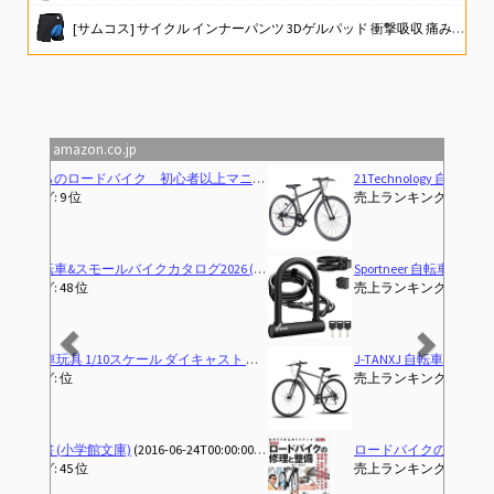
[サムコス] サイクル インナーパンツ 3Dゲルパッド 衝撃吸収 痛み軽減 自転車用 レーサーパンツ スポーツ メンズ 伸縮性 柔軟性 速乾 通気性 吸汗 サイクルウェア マウンテンバイク (JP, アルファベット, L, ブルー)
東京自転車節
ALLMIGHT パンク修理キット ツールセット 自転車 ロードバイク
amazon.co.jp
Previous
Next
21Technology 自転車 クロスバイク CL266 マットブラック 700x28cタイヤ シマノ製6段変速ギヤ レボシフター フラットハンドルバー 前後キャリパーブレーキ
売上ランキング: 1 位
Sportneer 自転車 鍵 U字ロック ケーブル付き 縦200×横160mm 電動自動車バッテリーロック 電動アシスト自転車 ママチャリ ロードバイク 駐輪場 通勤用 地球ロック 頑丈 盗難防止 鍵3本付き
売上ランキング: 6 位
J-TANXJ 自転車 ロードバイク 700C 6段変速 26インチ 軽量 高炭素鋼フレーム クロスバイク ディスクブレーキ 泥除け完備 男女兼用 通勤 通学 旅行 街乗り サイクリング 10 (グレー)
売上ランキング: 4 位
ロードバイクの修理と整備 (ヤエスメディアムック)
(2015-08
売上ランキング: 146 位