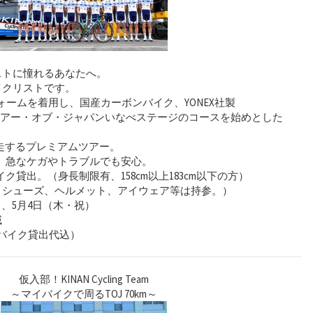
ストに憧れるあなたへ。
イクリストです。
mのユニフォームを着用し、国産カーボンバイク、YONEX社製
し、ツアー・オブ・ジャパンいなべステージのコースを始めとした
走するプレミアムツアー。
、急なケガやトラブルでも安心。
貸出。（身長制限有、158cm以上183cm以下の方）
、シューズ、ヘルメット、アイウェア等は持参。）
、5月4日（木・祝）
域
・バイク貸出代込）
仮入部！KINAN Cycling Team
～マイバイクで周るTOJ 70km～