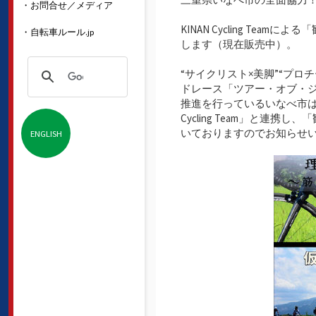
・お問合せ／メディア
KINAN Cycling Te
・自転車ルール.jp
します（現在販売中）。
“サイクリスト×美脚”“プ
ドレース「ツアー・オブ・
推進を行っているいなべ市は、
Cycling Team」と連
いておりますのでお知らせ
ENGLISH