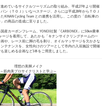
り進めているサイクルツーリズムの取り組み、平成27年より開催
パン（ＴＯＪ）いなべステージ、さらには平成28年からＴＯＪ
NAN Cycling Team との連携を活用し、この度の「自転車の
ー」の商品の造成に至りました。
カーボンフレーム、YONEX社製「CARBONEX」に50km乗車
 Teamのジャージを着用して、あたかも「キナンサイクリングチームの一
企画や、レース前に脚の毛を剃り、オイルマッサージを欠かさな
メンテナンスを、女性向けのツアーとして市内の入浴施設で開催
も楽しめる企画など3本をご用意しました。
理想の美脚メイク
～筋肉美プロサイクリストと学ぶ～