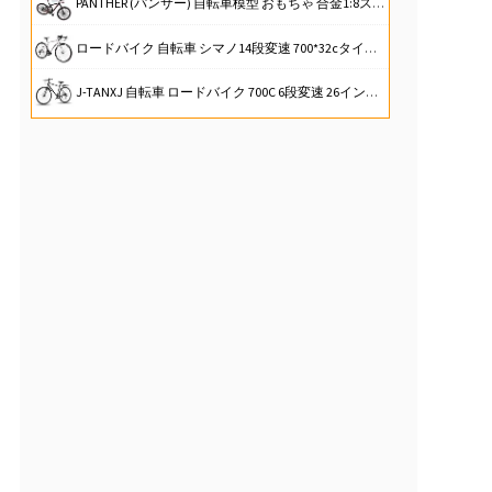
PANTHER (パンサー) 自転車模型 おもちゃ 合金1:8スケール ロードバイク MTBマウンテンバイク 卓上置物 大きいサイズ (MTB)
ロードバイク 自転車 シマノ14段変速 700*32cタイヤ ドロップハンドル 補助ブレーキ搭載 前後キャリパーブレーキ 超軽量高炭素鋼フレーム (ホワイト)
J-TANXJ 自転車 ロードバイク 700C 6段変速 26インチ 軽量 高炭素鋼フレーム クロスバイク ディスクブレーキ 泥除け完備 男女兼用 通勤 通学 旅行 街乗り サイクリング 10 (グレー)
ROCKBROS(ロックブロス)自転車 マルチツール 自転車工具セット 16in1 多機能 携帯 六角レンチ ソケット 高硬度 持ち運び便利 折りたたみ式携帯工具 ロードバイク MTB クロスバイク
弱虫ペダル SPARE BIKE