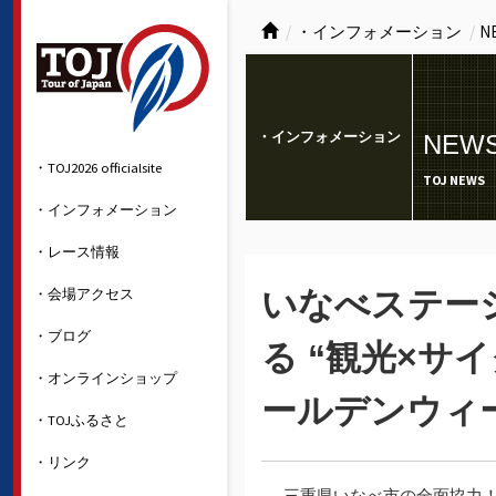
・インフォメーション
N
・インフォメーション
NEW
・TOJ2026 officialsite
TOJ NEWS
・インフォメーション
・レース情報
・会場アクセス
いなべステージ『K
・ブログ
る “観光×サ
・オンラインショップ
ールデンウィ
・TOJふるさと
・リンク
三重県いなべ市の全面協力