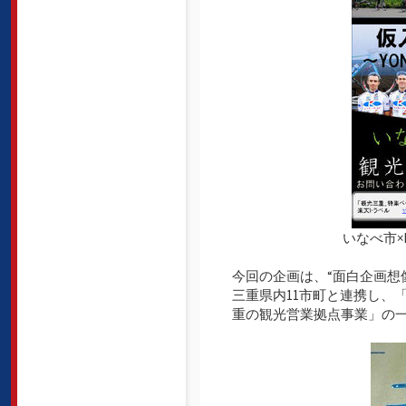
いなべ市×K
今回の企画は、“面白企画想
三重県内11市町と連携し、
重の観光営業拠点事業」の