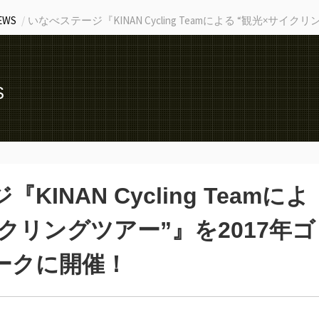
EWS
いなべステージ『KINAN Cycling Teamによる “観光×サ
S
INAN Cycling Teamによ
イクリングツアー”』を2017年ゴ
ークに開催！
！