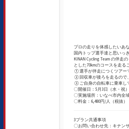
プロの走りを体感したいあ
国内トップ選手達と思いっ
KINAN Cycling Te
とした70kmのコースを走
①選手が伴走につくツアー
②回収車が後ろを走るので
③ご自身の自転車に乗車して
〇開催日：5月3日（水・祝）
〇実施場所：いなべ市内全
〇料金：6,480円/人（税抜）
3プラン共通事項
〇お問い合わせ先：キナン