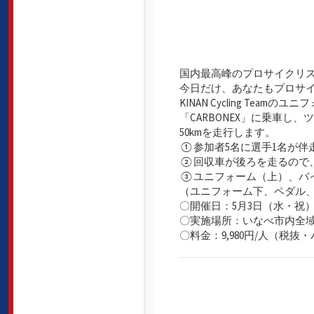
国内最高峰のプロサイクリ
今日だけ、あなたもプロサ
KINAN Cycling Tea
「CARBONEX」に乗車
50kmを走行します。
①参加者5名に選手1名が伴
②回収車が後ろを走るので
③ユニフォーム（上）、バイク
（ユニフォーム下、ペダル
〇開催日：5月3日（水・祝）
〇実施場所：いなべ市内全
〇料金：9,980円/人（税抜