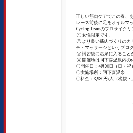
正しい筋肉ケアでこの春、
レース前後に足をオイルマッ
Cycling Teamのプロ
①女性限定です。
②より良い筋肉づくりのカ
チ・マッサージというプログ
③講習後に温泉に入ること
④開催地は阿下喜温泉内の体
〇開催日：4月30日（日・祝
〇実施場所：阿下喜温泉
〇料金：3,980円/人（税抜