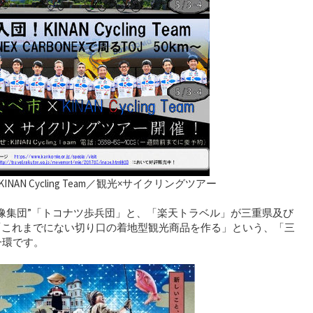
INAN Cycling Team／観光×サイクリングツアー
像集団”「トコナツ歩兵団」と、「楽天トラベル」が三重県及び
「これまでにない切り口の着地型観光商品を作る」という、「三
一環です。