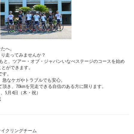
なたへ。
きり走ってみませんか？
am の伴走のもと、ツアー・オブ・ジャパンいなべステージのコースを始め
ることができます。
です。
、急なケガやトラブルでも安心。
頂き、70kmを完走できる自信のある方に限ります。
、5月4日（木・祝）
域
サイクリングチーム