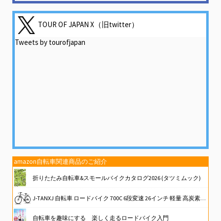
TOUR OF JAPAN X（旧twitter）
Tweets by tourofjapan
amazon自転車関連商品のご紹介
折りたたみ自転車&スモールバイクカタログ2026 (タツミムック)
J-TANXJ 自転車 ロードバイク 700C 6段変速 26インチ 軽量 高炭素鋼フレーム クロスバイク ディスクブレーキ 泥除け完備 男女兼用 通勤 通学 旅行 街乗り サイクリング 10 (グレー)
自転車を趣味にする 楽しく走るロードバイク入門