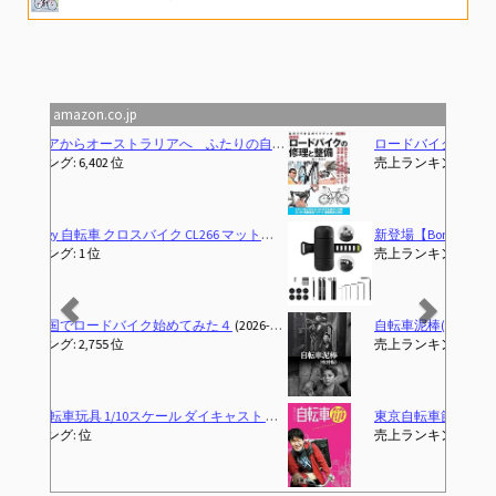
すべてがわかる！ロードバイク メンテナンス入門 (コスミックムック)
ALLMIGHT パンク修理キット ツールセット 自転車 ロードバイク
amazon.co.jp
Previous
Next
ロードバイクの修理と整備 (ヤエスメディアムック)
(2015-08
売上ランキング: 146 位
新登場【Bone】自転車 工具セット ロードバイク 修理キット 携帯型マルチツール 14-in1 携帯工具ボックス ポータブルツールキット パンク修理キット 自転車 ロードバイク 空気入れ クロスバイク サイクリングツール 軽量コンパクト 携帯工具セット ミニポンプ付き バルブ変換アダプター ツールボトル Bike Portable Tool Kit (パンク修理キット)
売上ランキング: 13 位
自転車泥棒(吹替版)
売上ランキング: 位
東京自転車節
売上ランキング: 702 位