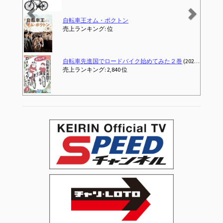
クトン
Sportneer 自転車 鍵 U字ロック ケーブル付き 縦200×横160mm 電動自動車バッテリーロック 電動アシスト自転車 ママチャリ ロードバイ
売上ランキング: 6 位
ードバイク始めてみた２巻
(2025-05-21T10:13:06.071-00:00)
J-TANXJ 自転車 ロードバイク 700C 6段変速 26インチ 軽量 高炭素鋼フレーム クロスバイク ディスクブレーキ 泥除け完備 男女兼用 通
40 位
売上ランキング: 4 位