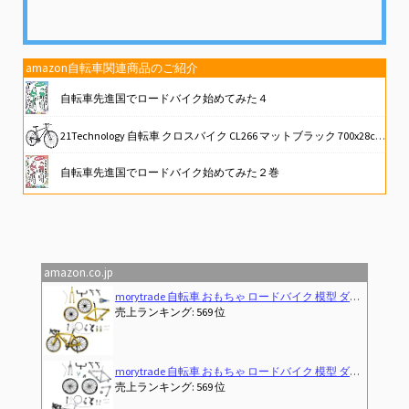
amazon自転車関連商品のご紹介
自転車先進国でロードバイク始めてみた４
21Technology 自転車 クロスバイク CL266 マットブラック 700x28cタイヤ シマノ製6段変速ギヤ レボシフター フラットハンドルバー 前後キャリパーブレーキ
自転車先進国でロードバイク始めてみた２巻
自転車泥棒(吹替版)
J-TANXJ 自転車 ロードバイク 700C 6段変速 26インチ 軽量 高炭素鋼フレーム クロスバイク ディスクブレーキ 泥除け完備 男女兼用 通勤 通学 旅行 街乗り サイクリング 10 (グレー)
amazon.co.jp
Previous
Next
イク 模型 ダイキャストカー ロードレーサー 組み立て式 (イエロー)
医師がすすめる 自転車・フィットネ
9 位
売上ランキング: 487 位
イク 模型 ダイキャストカー ロードレーサー 組み立て式 (ブラック)
すべてがわかる！ロードバイク メンテナンス入門 (コ
9 位
売上ランキング: 10 位