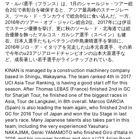
マ・ルバ選手（フランス）は、1月のシャールジャ・ツアー総
観戦について
GUIDE
合2位で表彰台を確保すると、アジア最高峰のステージレー
ス、ツール・ド・ランカウイで総合8位に食い込んだ。一方、
2016年のツアー・オブ・ジャパン総合2位、2017年には伊豆
過去の大会
HISTORY
でステージ優勝を挙げ、更に秋のツール・ド・北海道では総
合優勝を飾ったマルコス・ガルシア選手（スペイン）も健
在。日本人選手たちもベテランの中島康晴選手を筆頭に、
オンラインショップ
ONLINE SHOP
2016年ジロ・デ・イタリアを完走した山本元喜選手、その弟
で今年のu23アジアロードチャンピオンの山本大喜選手な
ど、成長著しい若手選手がラインナップされている。
Instagram
Instagram
KINAN is managed by a construction machinery company
based in Shingu, Wakayama. The team ranked 4th in 2017
Twitter
UCI Asia Tour Ranking, is having a good start off for this
Twitter
season. After Thomas LEBAS (France) finished 2nd in GC
for Sharjah Tour, he finished one of the biggest races in
Asia, Tour de Langkawi, in 8th overall. Marcos GARCIA
Facebook
Facebook
(Spain) is also leading the team again, who finished 2nd in
GC for 2016 Tour of Japan and won the Izu Stage in last
year’s race. Many Japanese talents also takes part in this
team, including the very experienced Yasuharu
NAKAJIMA, Genki YAMAMOTO who finished Giro d’Italia in
2016, and his younger brother and also a U23 Asian Road