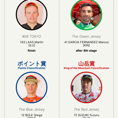
#08 TOKYO
The Green Jersey
143 LAAS Martin
41 GARCIA FERNANDEZ Marcos
[ILU]
[KIN]
finish
after 8th stage
ポイント賞
山岳賞
Points Classification
King of the Mountain Classification
The Blue Jersey
The Red Jersey
12 BOLE Grega
72 SUZUKI Yuzuru