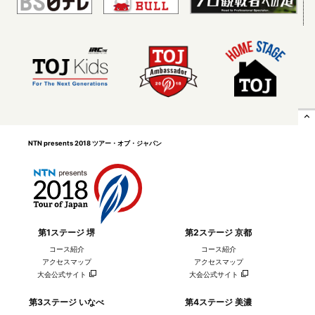
リング
expand_less
チーム・イルミネート（ア
日本ナショナルチーム
メリカ）
NTN presents 2018 ツアー・オブ・ジャパン
第1ステージ 堺
第2ステージ 京都
コース紹介
コース紹介
アクセスマップ
アクセスマップ
大会公式サイト
大会公式サイト
第3ステージ いなべ
第4ステージ 美濃