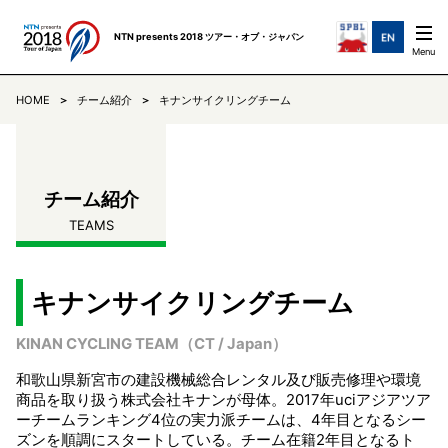
NTN presents 2018 ツアー・オブ・ジャパン
HOME
チーム紹介
キナンサイクリングチーム
ステージ紹介
STAGES
チーム紹介
TEAMS
チーム紹介
TEAMS
ニュース
NEWS
リザルト
RESULTS
キナンサイクリングチーム
KINAN CYCLING TEAM（CT / Japan）
コミュニケ
COMMUNIQUE
和歌山県新宮市の建設機械総合レンタル及び販売修理や環境
商品を取り扱う株式会社キナンが母体。2017年uciアジアツア
TOJについて
ABOUT
ーチームランキング4位の実力派チームは、4年目となるシー
ズンを順調にスタートしている。チーム在籍2年目となるト