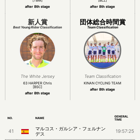
[TBM]
[BLZ]
after 8th stage
after 8th stage
新人賞
団体総合時間賞
Best Young Rider Classification
Team Classification
The White Jersey
Team Classification
63 HARPER Chris
KINAN CYCLING TEAM
[BSC]
after 8th stage
after 8th stage
GENERAL
NO.
NAME
TIME
マルコス・ガルシア・フェルナン
41
19:57:25
デス