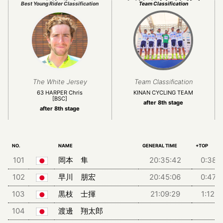
Best Young Rider Classification
Team Classification
The White Jersey
Team Classification
63 HARPER Chris
KINAN CYCLING TEAM
[BSC]
after 8th stage
after 8th stage
NO.
NAME
GENERAL TIME
+TOP
101
岡本 隼
20:35:42
0:38:1
102
早川 朋宏
20:45:06
0:47:4
103
黒枝 士揮
21:09:29
1:12:0
104
渡邊 翔太郎