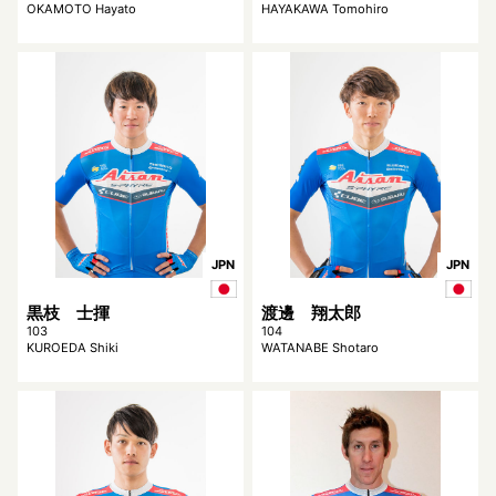
OKAMOTO Hayato
HAYAKAWA Tomohiro
JPN
JPN
黒枝 士揮
渡邊 翔太郎
103
104
KUROEDA Shiki
WATANABE Shotaro