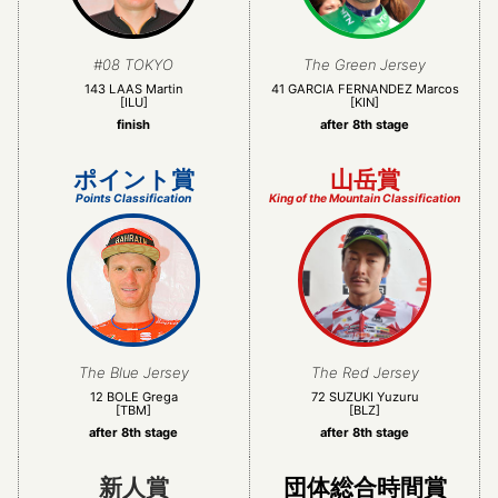
#08 TOKYO
The Green Jersey
143 LAAS Martin
41 GARCIA FERNANDEZ Marcos
[ILU]
[KIN]
finish
after 8th stage
ポイント賞
山岳賞
Points Classification
King of the Mountain Classification
The Blue Jersey
The Red Jersey
12 BOLE Grega
72 SUZUKI Yuzuru
[TBM]
[BLZ]
after 8th stage
after 8th stage
新人賞
団体総合時間賞