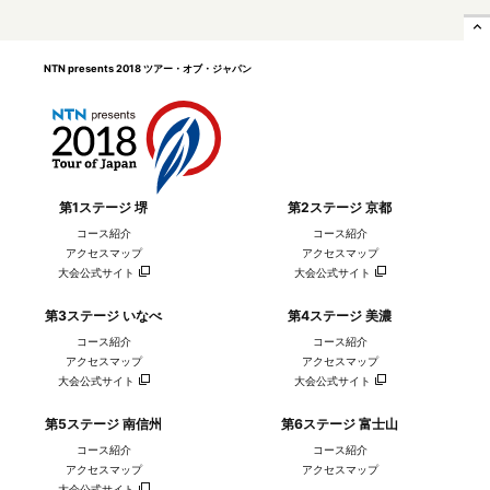
expand_less
チーム・イルミネート（ア
日本ナショナルチーム
メリカ）
NTN presents 2018 ツアー・オブ・ジャパン
第1ステージ 堺
第2ステージ 京都
コース紹介
コース紹介
アクセスマップ
アクセスマップ
大会公式サイト
大会公式サイト
第3ステージ いなべ
第4ステージ 美濃
コース紹介
コース紹介
アクセスマップ
アクセスマップ
大会公式サイト
大会公式サイト
第5ステージ 南信州
第6ステージ 富士山
コース紹介
コース紹介
アクセスマップ
アクセスマップ
大会公式サイト