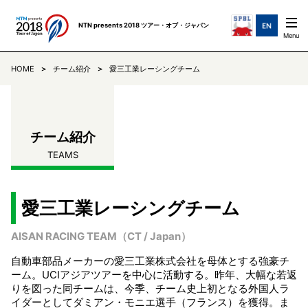
NTN presents 2018 ツアー・オブ・ジャパン
HOME
チーム紹介
愛三工業レーシングチーム
ステージ紹介
STAGES
チーム紹介
TEAMS
チーム紹介
TEAMS
ニュース
NEWS
リザルト
RESULTS
愛三工業レーシングチーム
AISAN RACING TEAM（CT / Japan）
コミュニケ
COMMUNIQUE
自動車部品メーカーの愛三工業株式会社を母体とする強豪チ
ーム。UCIアジアツアーを中心に活動する。昨年、大幅な若返
TOJについて
ABOUT
りを図った同チームは、今季、チーム史上初となる外国人ラ
イダーとしてダミアン・モニエ選手（フランス）を獲得。ま