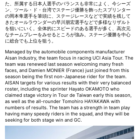
た、所属する日本人選手のバランスも非常によく、今シーズ
観戦について
GUIDE
ン、ツール・ド・台湾でステージ優勝を飾ったスプリンター
の岡本隼選手を筆頭に、ステージレースなどで実績を残して
きたオールラウンダーの早川朋宏選手などで多様なリザルト
過去の大会
HISTORY
を狙いにいく。全体的にスピードのある選手が多く、高次元
なチームプレーをみせるところが強み。ステージ優勝を中心
に総合でも上位を狙う。
オンラインショップ
ONLINE SHOP
Managed by the automobile components manufacturer
Aisan Industry, the team focus in racing UCI Asia Tour. The
Instagram
team was renewed last season welcoming many fresh
Instagram
faces, and Damien MONIER (France) just joined from this
season being the first non-Japanese rider for the team.
Twitter
AISAN targets for various results with their very balanced
Twitter
roster, including the sprinter Hayato OKAMOTO who
claimed stage victory in Tour de Taiwan early this season,
as well as the all-rounder Tomohiro HAYAKAWA with
Facebook
Facebook
numbers of results. The team has a strength in team play
having many speedy riders in the squad, and they will be
seeking for both stage win and GC.